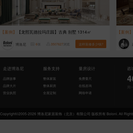
【案例】
【龙熙瓦德拉玛庄园】古典 别墅 1314㎡
【案例
博洛尼
6
张
3507627
浏览
这样装修多少钱?
走进博洛尼
服务支持
量房设计
咨
4
品牌故事
整体家装
免费量尺
品牌大片
整体厨房
在线咨询
周
营业执照
全屋定制
网络申请
Copyright©2005-2026 博洛尼家居装饰（北京）有限公司 版权所有 Boloni. All Rights 