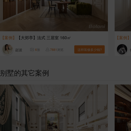
【案例】
【大郊亭】法式 三居室 160㎡
【案例
赵波
6
张
7881
浏览
这样装修多少钱?
别墅的其它案例