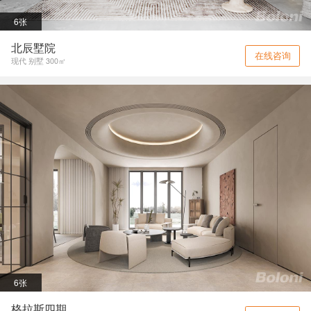
6张
北辰墅院
在线咨询
现代 别墅 300㎡
6张
格拉斯四期