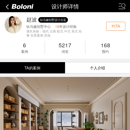
设计师详情
赵波
钛马赫别墅设计总监
约TA
钛马赫别墅中心
18
年设计经验
擅长风格：现代 古典 欧式 中式 美式 轻
奢 实景案例 其他
6
5217
168
案例
浏览
预约
TA的案例
个人介绍