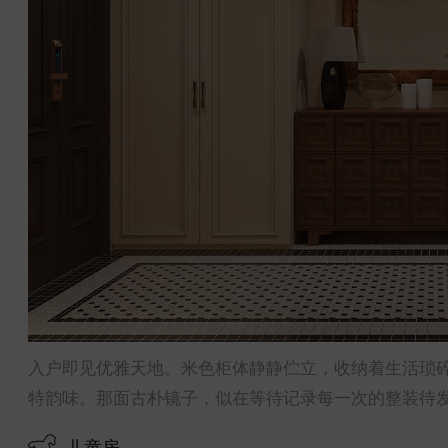
入户即见优雅天地。米色柜体静静伫立，收纳着生活琐
特韵味。那面古朴镜子，似在等待记录每一次的整装待发
儿童房