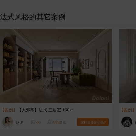
法式风格的其它案例
【案例】
【大郊亭】法式 三居室 160㎡
【案例
赵波
6
张
7833
浏览
这样装修多少钱?