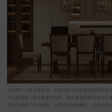
这间餐厅尽显优雅格调。米色墙面与天花板的精致线条
术品般垂落，散发着柔和光芒。实木餐桌搭配米色布艺
实用又增添了文化韵味。大理石背板的餐区，结合绿植