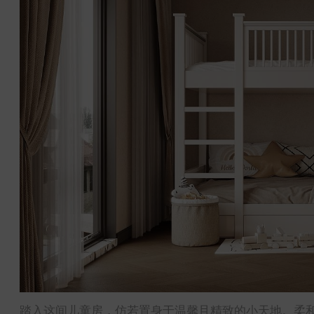
踏入这间儿童房，仿若置身于温馨且精致的小天地。柔