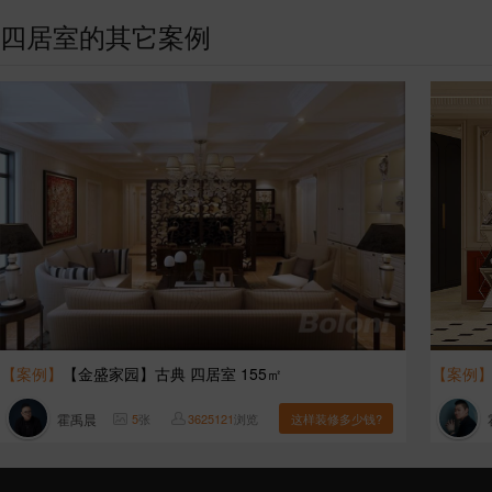
四居室的其它案例
【案例】
【金盛家园】古典 四居室 155㎡
【案例
霍禹晨
5
张
3625121
浏览
这样装修多少钱?