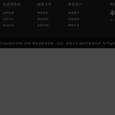
走进博洛尼
服务支持
量房设计
咨
4
品牌故事
整体家装
免费量尺
品牌大片
整体厨房
在线咨询
周
营业执照
全屋定制
网络申请
Copyright©2005-2026 博洛尼家居装饰（北京）有限公司 版权所有 Boloni. All Rights 