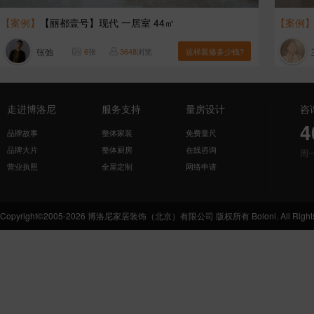
【案例】
【丽都壹号】现代 一居室 44㎡
【案例
张弛
6
张
3648
浏览
这样装修多少钱?
走进博洛尼
服务支持
量房设计
咨
4
品牌故事
整体家装
免费量尺
品牌大片
整体厨房
在线咨询
周
营业执照
全屋定制
网络申请
Copyright©2005-2026 博洛尼家居装饰（北京）有限公司 版权所有 Boloni. All Rights 