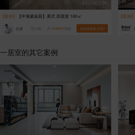
【案例】
【中海紫金苑】美式 四居室 160㎡
【案例
付湛
6
张
4348567
浏览
这样装修多少钱?
一居室的其它案例