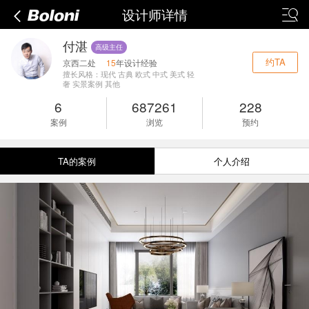
设计师详情
付湛
高级主任
约TA
京西二处
15
年设计经验
擅长风格：现代 古典 欧式 中式 美式 轻
奢 实景案例 其他
6
687261
228
案例
浏览
预约
TA的案例
个人介绍