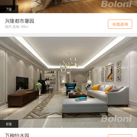
7张
兴隆都市馨园
在线咨询
现代 其他 120㎡
6张
万柳怡水园