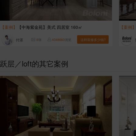
【案例】
【中海紫金苑】美式 四居室 160㎡
【案例
付湛
6
张
4348660
浏览
这样装修多少钱?
跃层／loft的其它案例