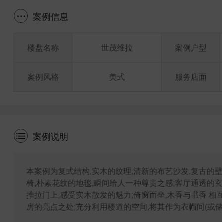
案例信息
楼盘名称
世茂维拉
案例户型
案例风格
美式
服务店面
案例说明
本案例为复式结构,实木的纹理,清新的布艺沙发,复古的
椅,朴素花纹的地毯,瞬间给人一种尊贵之感;客厅通透的
推拉门上,感受实木散发的魅力;倚窗而坐,木香与书香 相互
房的亮点之处;充分利用楼道的空间,将其作为衣帽间(或储