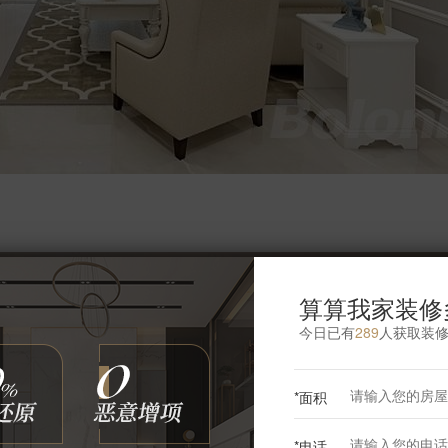
更多卧室灵感
算算我家装修
今日已有
289
人获取装
*面积
*电话