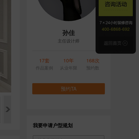
400-6868-692
孙佳
主任设计师
17套
10年
168次
作品案例
从业年限
预约数
预约TA
我要申请户型规划