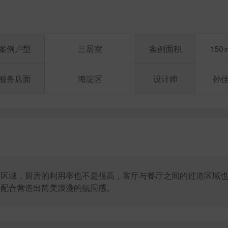
案例户型
三居室
案例面积
150
服务店面
海淀区
设计师
孙
厅区域，厨房的利用率也不是很高，客厅与餐厅之间的过道区域
的配合营造出简美浪漫的氛围感。