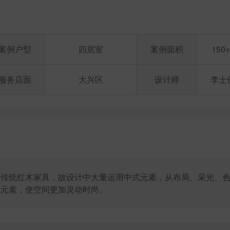
案例户型
四居室
案例面积
150
服务店面
大兴区
设计师
李士
及传统红木家具，故设计中大量运用中式元素，从布局、采光、
代元素，使空间更加灵动时尚。