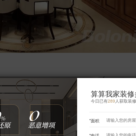
更多卧室灵感
算算我家装修
今日已有
289
人获取装
*面积
*电话