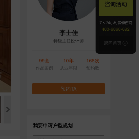
400-6868-692
李士佳
特级主任设计师
99套
10年
168次
作品案例
从业年限
预约数
预约TA
我要申请户型规划