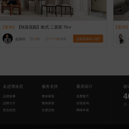
【案例】
【恒昌花园】欧式 二居室 70㎡
【案例
赵保祚
6
张
171160
浏览
这样装修多少钱?
走进博洛尼
服务支持
量房设计
咨
4
品牌故事
整体家装
免费量尺
品牌大片
整体厨房
在线咨询
周
营业执照
全屋定制
网络申请