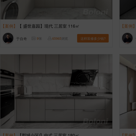
【案例】
【 盛世嘉园】现代 三居室 116㎡
【案例
于自奇
9
张
65965
浏览
这样装修多少钱?
【案例】
【郡城小区i】中式 三居室 180㎡
【案例