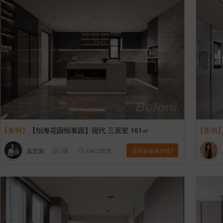
【案例】
【怡海花园恒泰园】现代 三居室 161㎡
【案例
高宏寅
9
张
18423
浏览
这样装修多少钱?