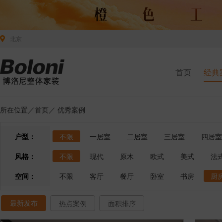
北京
首页
经典
所在位置／
首页
／
优秀案例
户型：
不限
一居室
二居室
三居室
四居室
风格：
不限
现代
原木
欧式
美式
法
空间：
不限
客厅
餐厅
卧室
书房
厨
最新发布
热点案例
面积排序