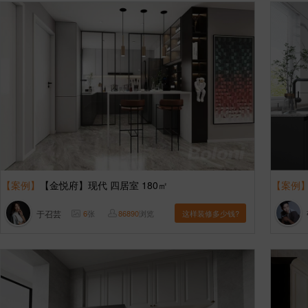
【案例】
【金悦府】现代 四居室 180㎡
【案例
于召芸
6
张
86890
浏览
这样装修多少钱?