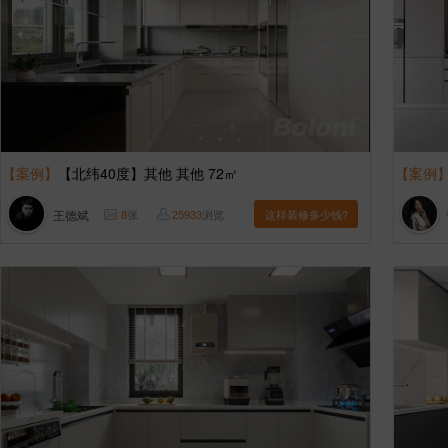
【案例】
【北纬40度】其他 其他 72㎡
【案例
王德斌
8
张
25933
浏览
这样装修多少钱?