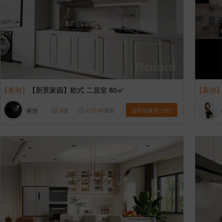
【案例】
【新景家园】欧式 二居室 80㎡
【案例
蒋胜
6
张
112149
浏览
这样装修多少钱?