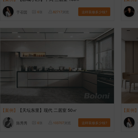
于召芸
6
张
82717
浏览
这样装修多少钱?
【案例】
【天坛东里】现代 二居室 50㎡
【案例
陈秀秀
6
张
103707
浏览
这样装修多少钱?