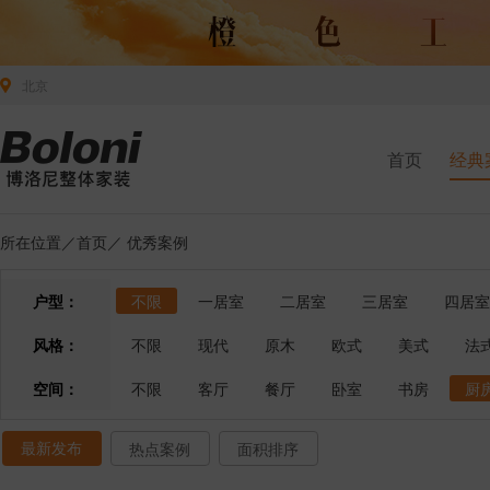
北京
首页
经典
所在位置／
首页
／
优秀案例
户型：
不限
一居室
二居室
三居室
四居室
风格：
不限
现代
原木
欧式
美式
法
空间：
不限
客厅
餐厅
卧室
书房
厨
最新发布
热点案例
面积排序