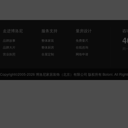
走进博洛尼
服务支持
量房设计
咨
4
品牌故事
整体家装
免费量尺
品牌大片
整体厨房
在线咨询
周
营业执照
全屋定制
网络申请
Copyright©2005-2026 博洛尼家居装饰（北京）有限公司 版权所有 Boloni. All Rights 