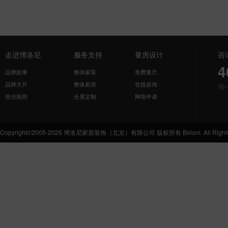
走进博洛尼
服务支持
量房设计
咨
4
品牌故事
整体家装
免费量尺
品牌大片
整体厨房
在线咨询
周
营业执照
全屋定制
网络申请
Copyright©2005-2026 博洛尼家居装饰（北京）有限公司 版权所有 Boloni. All Rights 