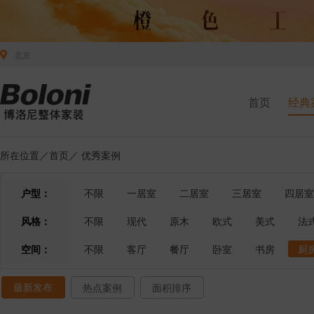
北京
首页
经典
所在位置／
首页
／
优秀案例
户型：
不限
一居室
二居室
三居室
四居室
风格：
不限
现代
原木
欧式
美式
法
空间：
不限
客厅
餐厅
卧室
书房
厨
最新发布
热点案例
面积排序