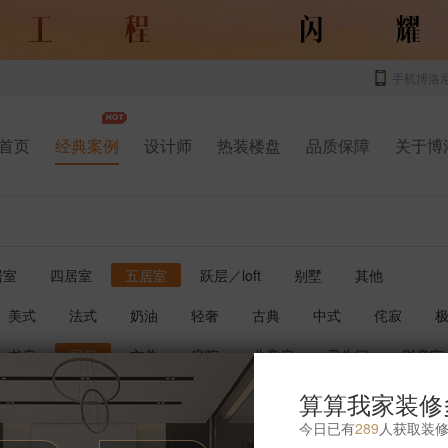
手机博洛
首页
经典案例
设计师
热装楼盘
品质保障
关于博
居室
四居室
五居室
跃层／loft
别墅
其他
美式
法式
奶油
轻奢
古典
中式
侘寂
书房
厨房
玄关
庭院
儿童房
卫生间
影音室
算算我家装修
今日已有
289
人获取装