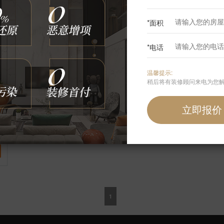
*面积
*电话
温馨提示:
稍后将有装修顾问来电为您
1