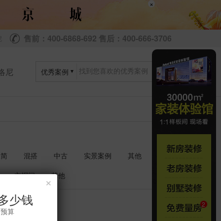
×
售前：400-6868-692 售后：400-666-3706
尼
洛尼
优秀案例
极简
混搭
中古
实景案例
其他
衣帽间
其他
×
多少钱
共
套
1
1
修预算