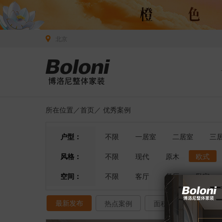
北京
所在位置／
首页
／
优秀案例
户型：
不限
一居室
二居室
三
风格：
不限
现代
原木
欧式
空间：
不限
客厅
餐厅
卧室
最新发布
热点案例
面积排序