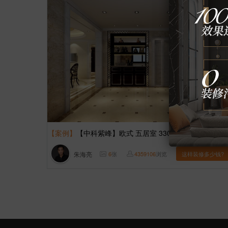
【案例】
【中科紫峰】欧式 五居室 330㎡
朱海亮
6
张
4359106
浏览
这样装修多少钱?