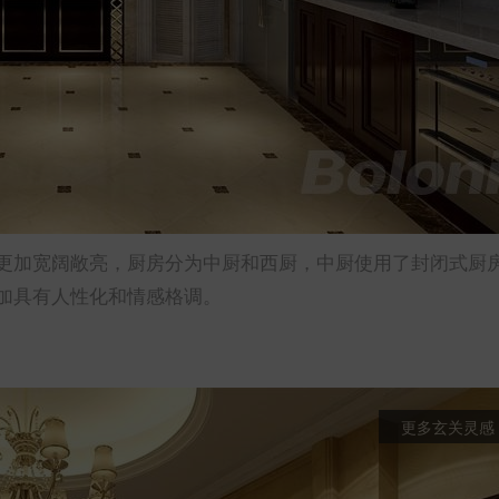
更加宽阔敞亮，厨房分为中厨和西厨，中厨使用了封闭式厨
加具有人性化和情感格调。
更多玄关灵感