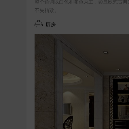
整个色调以白色和咖色为主，彰显欧式古典
不失精致。
厨房