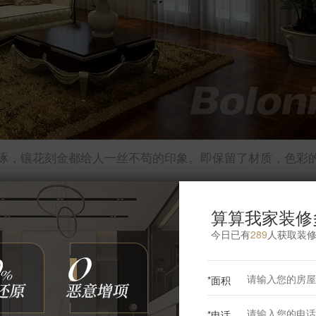
琢，镶花刻金都给人一丝不苟的印象。即保留了材质，色彩
算算我家装修
今日已有
289
人获取装
更多卧室灵感
*面积
*电话