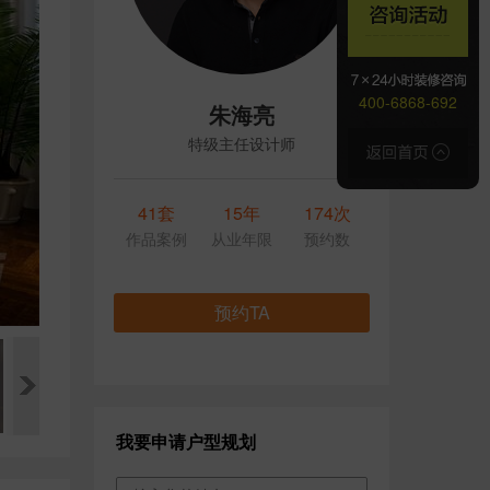
400-6868-692
朱海亮
特级主任设计师
41套
15年
174次
作品案例
从业年限
预约数
预约TA
我要申请户型规划