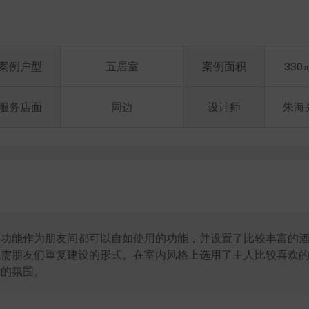
案例户型
五居室
案例面积
330
服务店面
周边
设计师
朱海
闲功能作为朋友间都可以自如使用的功能，并设置了比较丰富的
无需朋友们重复建设的形式。在室内风格上选用了主人比较喜欢
华的氛围。