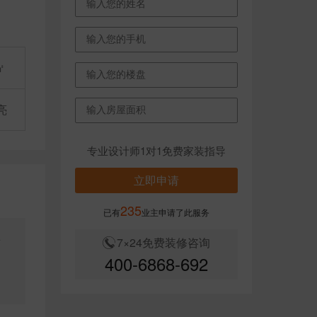
㎡
亮
专业设计师1对1免费家装指导
立即申请
235
已有
业主申请了此服务
7×24免费装修咨询
酒
400-6868-692
的