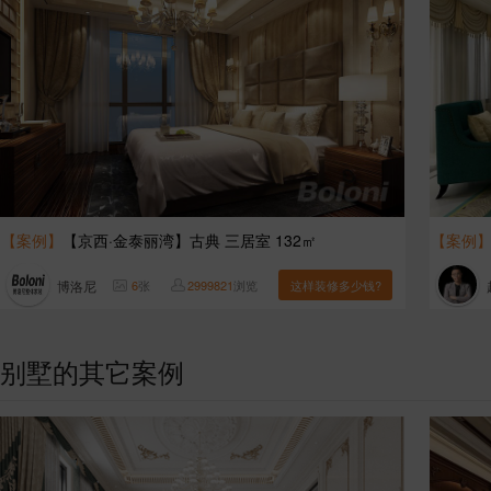
【案例】
【京西·金泰丽湾】古典 三居室 132㎡
【案例
博洛尼
6
张
2999821
浏览
这样装修多少钱?
别墅的其它案例