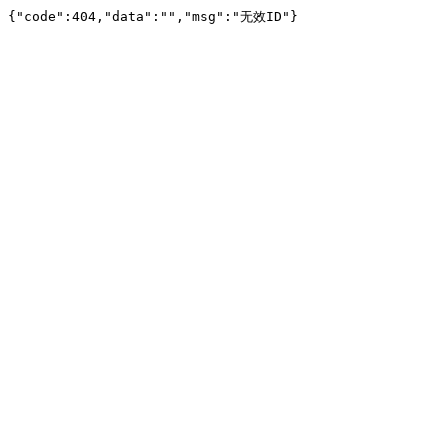
{"code":404,"data":"","msg":"无效ID"}