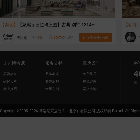
【案例】
【龙熙瓦德拉玛庄园】古典 别墅 1314㎡
【案例
博洛尼
6
张
3507654
浏览
这样装修多少钱?
走进博洛尼
服务支持
量房设计
咨
4
品牌故事
整体家装
免费量尺
品牌大片
整体厨房
在线咨询
周
营业执照
全屋定制
网络申请
Copyright©2005-2026 博洛尼家居装饰（北京）有限公司 版权所有 Boloni. All Rights 