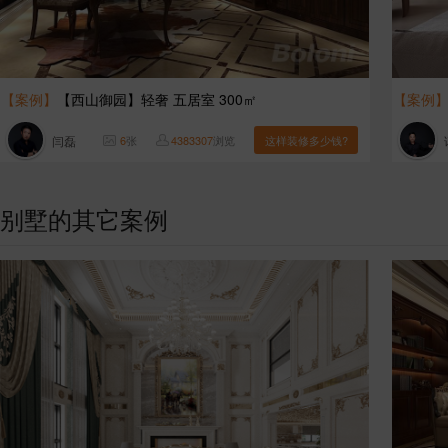
【案例】
【西山御园】轻奢 五居室 300㎡
【案例
闫磊
6
张
4383307
浏览
这样装修多少钱?
别墅的其它案例