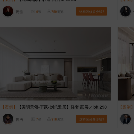
周雷
6
张
759
浏览
这样装修多少钱?
【案例】
【圆明天颂-下跃-刘总雅居】轻奢 跃层／loft 290
【案例
㎡
郭浩
7
张
918
浏览
这样装修多少钱?