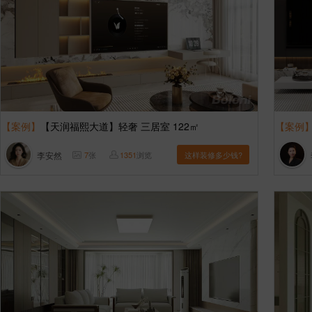
【案例】
【天润福熙大道】轻奢 三居室 122㎡
【案例
李安然
7
张
1351
浏览
这样装修多少钱?