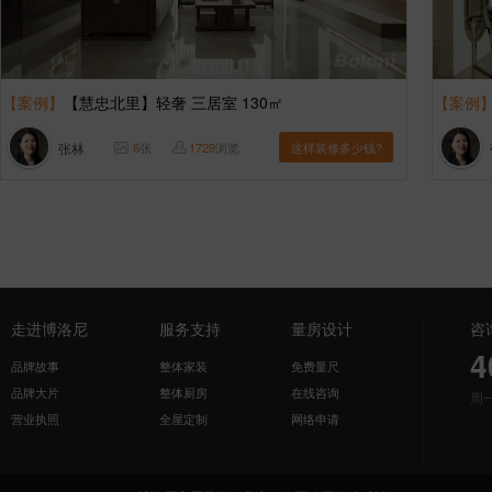
【案例】
【慧忠北里】轻奢 三居室 130㎡
【案例
张林
6
张
1729
浏览
这样装修多少钱?
走进博洛尼
服务支持
量房设计
咨
4
品牌故事
整体家装
免费量尺
品牌大片
整体厨房
在线咨询
周
营业执照
全屋定制
网络申请