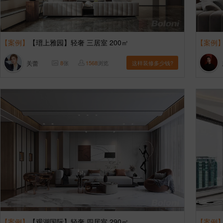
【案例】
【瑨上雅园】轻奢 三居室 200㎡
【案例
关蕾
8
张
1568
浏览
这样装修多少钱?
【案例】
【观湖国际】轻奢 四居室 290㎡
【案例