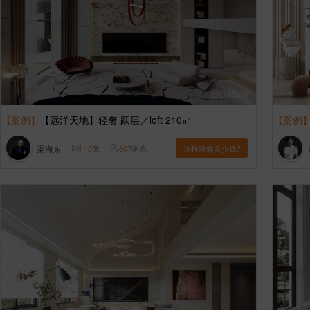
【案例】
【远洋天地】轻奢 跃层／loft 210㎡
【案例
渠海东
10
张
807
浏览
这样装修多少钱?