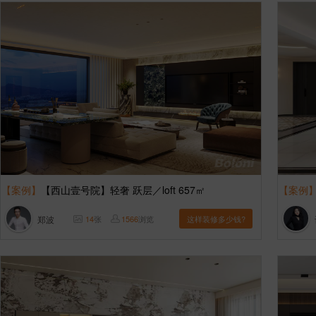
【案例】
【西山壹号院】轻奢 跃层／loft 657㎡
【案例
郑波
14
张
1566
浏览
这样装修多少钱?