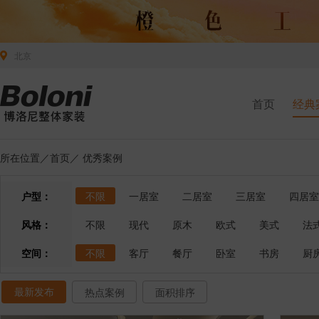
北京
首页
经典
所在位置／
首页
／
优秀案例
户型：
不限
一居室
二居室
三居室
四居室
风格：
不限
现代
原木
欧式
美式
法
空间：
不限
客厅
餐厅
卧室
书房
厨
最新发布
热点案例
面积排序