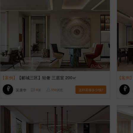
【案例】
【郦城三区】轻奢 三居室 200㎡
【案例
吴康华
8
张
559
浏览
这样装修多少钱?