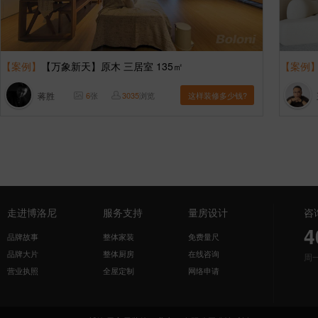
【案例】
【万象新天】原木 三居室 135㎡
【案例
蒋胜
6
张
3035
浏览
这样装修多少钱?
走进博洛尼
服务支持
量房设计
咨
4
品牌故事
整体家装
免费量尺
品牌大片
整体厨房
在线咨询
周
营业执照
全屋定制
网络申请