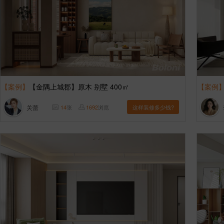
【案例】
【金隅上城郡】原木 别墅 400㎡
【案例
关蕾
14
张
1692
浏览
这样装修多少钱?