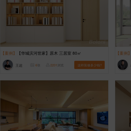
【案例】
【华城滨河世家】原木 三居室 80㎡
【案例
王超
6
张
2201
浏览
这样装修多少钱?