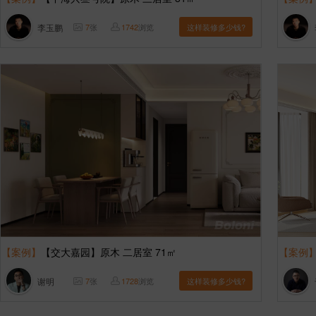
李玉鹏
7
张
1742
浏览
这样装修多少钱?
【案例】
【交大嘉园】原木 二居室 71㎡
【案例
谢明
7
张
1728
浏览
这样装修多少钱?