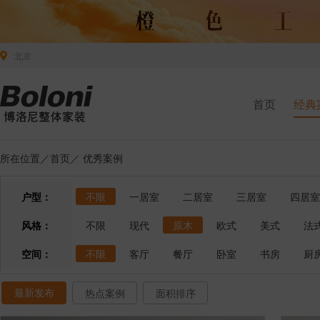
北京
首页
经典
所在位置／
首页
／
优秀案例
户型：
不限
一居室
二居室
三居室
四居室
风格：
不限
现代
原木
欧式
美式
法
空间：
不限
客厅
餐厅
卧室
书房
厨
最新发布
热点案例
面积排序