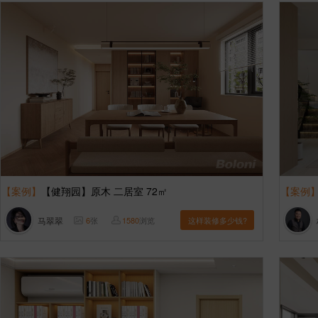
【案例】
【健翔园】原木 二居室 72㎡
【案例
马翠翠
6
张
1580
浏览
这样装修多少钱?