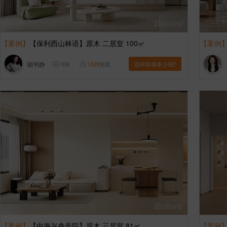
【案例】
【保利西山林语】原木 二居室 100㎡
【案例
胡书静
6
张
1429
浏览
这样装修多少钱?
【案例】
【中海兴叁号院】原木 三居室 81㎡
【案例