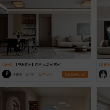
【案例】
【中海寰宇】原木 三居室 85㎡
【案例
吴康华
8
张
533
浏览
这样装修多少钱?