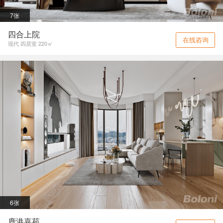
7张
四合上院
在线咨询
现代 四居室 220㎡
6张
鹿港嘉苑