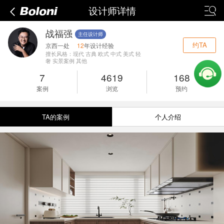
设计师详情
战福强
主任设计师
约TA
京西一处
12
年设计经验
擅长风格：现代 古典 欧式 中式 美式 轻
奢 实景案例 其他
7
4619
168
案例
浏览
预约
TA的案例
个人介绍