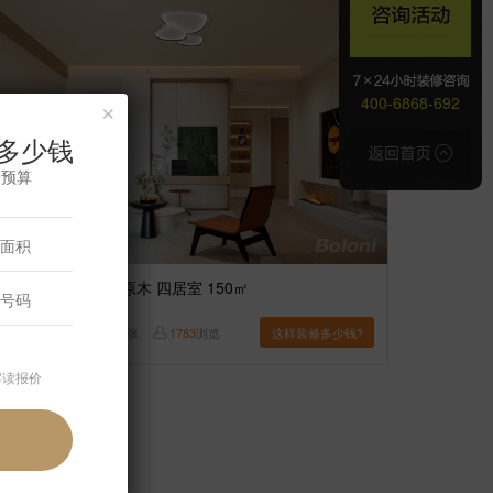
×
400-6868-692
多少钱
修预算
案例】
【南沙沟】原木 四居室 150㎡
王研
13
张
1783
浏览
这样装修多少钱?
解读报价