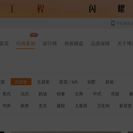
手机博洛
首页
经典案例
设计师
热装楼盘
品质保障
关于博
居室
四居室
五居室
跃层／loft
别墅
其他
美式
法式
奶油
轻奢
古典
中式
侘寂
书房
厨房
玄关
庭院
儿童房
卫生间
影音室