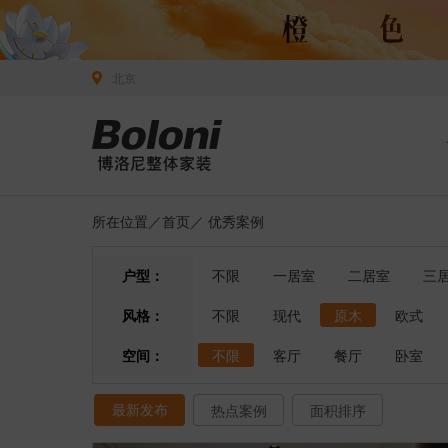
北京
所在位置／
首页
／
优秀案例
户型：
不限
一居室
二居室
三
风格：
不限
现代
原木
欧式
空间：
不限
客厅
餐厅
卧室
最新发布
热点案例
面积排序