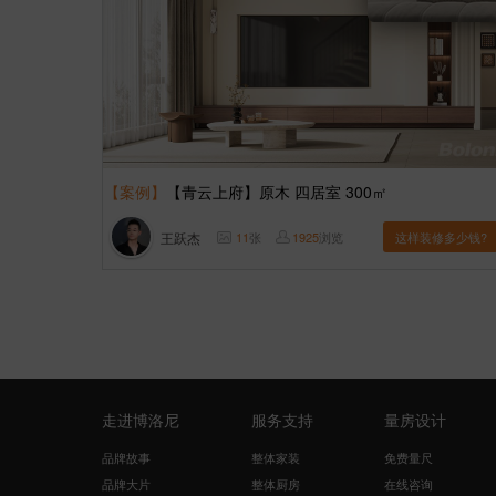
【案例】
【青云上府】原木 四居室 300㎡
王跃杰
11
张
1925
浏览
这样装修多少钱?
走进博洛尼
服务支持
量房设计
品牌故事
整体家装
免费量尺
品牌大片
整体厨房
在线咨询