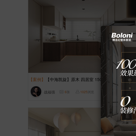
【案例】
【中海凯旋】原木 四居室 150㎡
战福强
6
张
1025
浏览
这样装修多少钱?