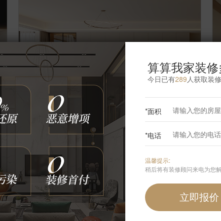
算算我家装修
今日已有
289
人获取装
*面积
【案例】
【颐源居】原木 四居室 144㎡
【
*电话
于自奇
6
张
1689
浏览
这样装修多少钱?
温馨提示:
稍后将有装修顾问来电为您