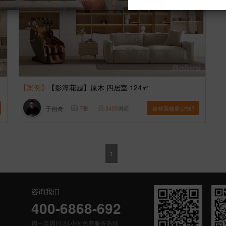
【案例】
【影潭花园】原木 四居室 124㎡
于自奇
7
张
3420
浏览
这样装修多少钱?
1
咨询我们
400-6868-692
周一至周日 24小时免费服务热线