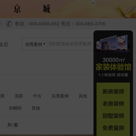
×
售前：400-6868-692 售后：400-666-3706
尼
洛尼
优秀案例
极简
混搭
中古
实景案例
其他
衣帽间
其他
共
套
5
1