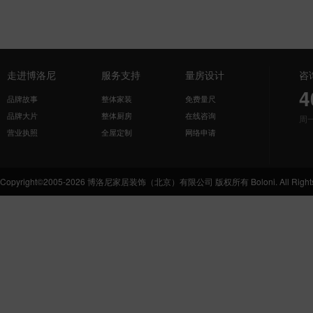
走进博洛尼
服务支持
量房设计
咨
4
品牌故事
整体家装
免费量尺
品牌大片
整体厨房
在线咨询
周
营业执照
全屋定制
网络申请
Copyright©2005-2026 博洛尼家居装饰（北京）有限公司 版权所有 Boloni. All Rights 