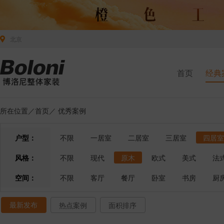
北京
首页
经典
所在位置／
首页
／
优秀案例
户型：
不限
一居室
二居室
三居室
四居室
风格：
不限
现代
原木
欧式
美式
法
空间：
不限
客厅
餐厅
卧室
书房
厨
最新发布
热点案例
面积排序