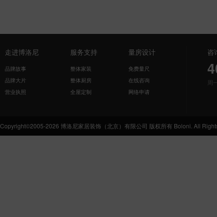
走进博洛尼
服务支持
量房设计
咨
4
品牌故事
整体家装
免费量尺
品牌大片
整体厨房
在线咨询
周
营业执照
全屋定制
网络申请
Copyright©2005-2026 博洛尼家居装饰（北京）有限公司 版权所有 Boloni. All Rights 