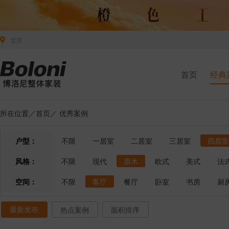
北京
首页
经典
所在位置／
首页
／
优秀案例
户型：
不限
一居室
二居室
三居室
四居室
风格：
不限
现代
原木
欧式
美式
法
空间：
不限
客厅
餐厅
卧室
书房
厨
最新发布
热点案例
面积排序