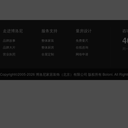
走进博洛尼
服务支持
量房设计
咨
4
品牌故事
整体家装
免费量尺
品牌大片
整体厨房
在线咨询
周
营业执照
全屋定制
网络申请
Copyright©2005-2026 博洛尼家居装饰（北京）有限公司 版权所有 Boloni. All Rights 