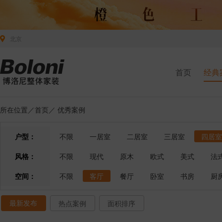
北京
首页
经典
所在位置／
首页
／
优秀案例
户型：
不限
一居室
二居室
三居室
四居室
风格：
不限
现代
原木
欧式
美式
法
空间：
不限
客厅
餐厅
卧室
书房
厨
最新发布
热点案例
面积排序