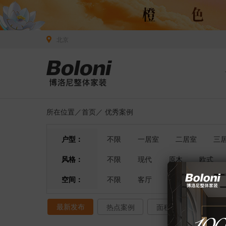
北京
所在位置／
首页
／
优秀案例
户型：
不限
一居室
二居室
三
风格：
不限
现代
原木
欧式
空间：
不限
客厅
餐厅
卧室
最新发布
热点案例
面积排序