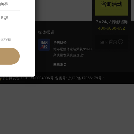
400-6868-692
媒体报道
解读报价
乐居财经
博洛尼整体家装荣获“2023年家居
高质量发展典范企业”
官方公众号
网易家居
博洛尼携手网易公益发起「健康
呼吸计划」
京公网安备 11011502004096号
备案号:
京ICP备17066179号-1
新浪家居
博洛尼整体家装顾克荣获「2022
(第八届)中国家居杰出人物」称
号