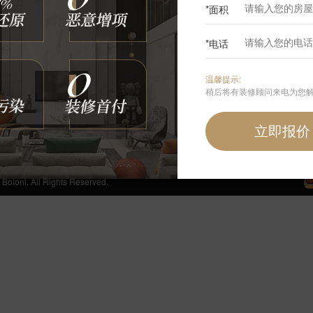
*面积
0
*电话
咨询我们
温馨提示:
400-6868-692
稍后将有装修顾问来电为您
周一至周日 24小时免费服务热线
手机端首页
 All Rights Reserved.