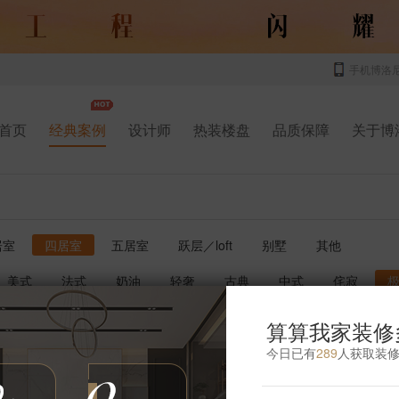
手机博洛
首页
经典案例
设计师
热装楼盘
品质保障
关于博
居室
四居室
五居室
跃层／loft
别墅
其他
美式
法式
奶油
轻奢
古典
中式
侘寂
书房
厨房
玄关
庭院
儿童房
卫生间
影音室
算算我家装修
今日已有
289
人获取装