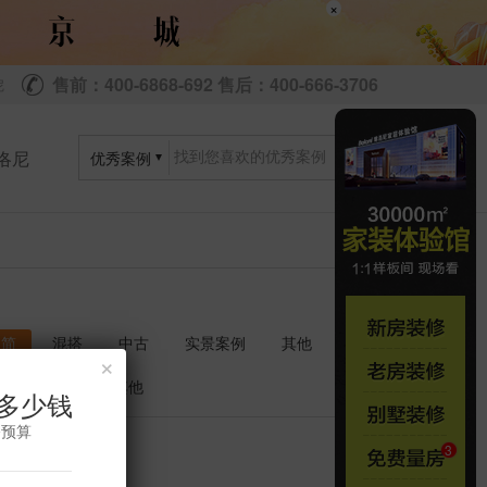
×
售前：400-6868-692 售后：400-666-3706
尼
洛尼
优秀案例
极简
混搭
中古
实景案例
其他
×
衣帽间
其他
多少钱
修预算
共
套
0
0