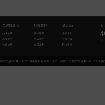
走进博洛尼
服务支持
量房设计
咨
4
品牌故事
整体家装
免费量尺
品牌大片
整体厨房
在线咨询
周
营业执照
全屋定制
网络申请
Copyright©2005-2026 博洛尼家居装饰（北京）有限公司 版权所有 Boloni. All Rights 