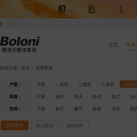
北京
首页
经典
所在位置／
首页
／
优秀案例
户型：
不限
一居室
二居室
三居室
四居室
风格：
不限
现代
原木
欧式
美式
法
空间：
不限
客厅
餐厅
卧室
书房
厨
最新发布
热点案例
面积排序