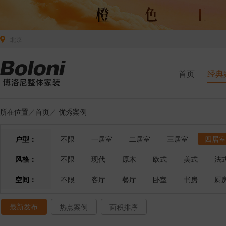
北京
首页
经典
所在位置／
首页
／
优秀案例
户型：
不限
一居室
二居室
三居室
四居室
风格：
不限
现代
原木
欧式
美式
法
空间：
不限
客厅
餐厅
卧室
书房
厨
最新发布
热点案例
面积排序