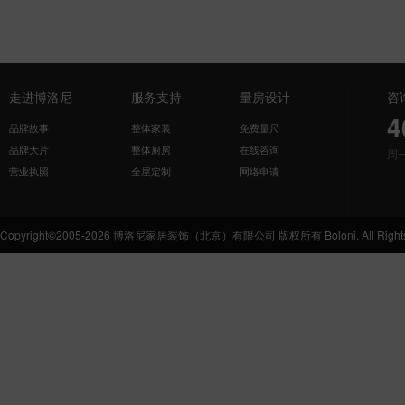
走进博洛尼
服务支持
量房设计
咨
4
品牌故事
整体家装
免费量尺
品牌大片
整体厨房
在线咨询
周
营业执照
全屋定制
网络申请
Copyright©2005-2026 博洛尼家居装饰（北京）有限公司 版权所有 Boloni. All Rights 