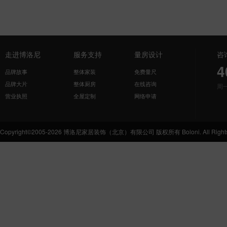
走进博洛尼
服务支持
量房设计
咨
4
品牌故事
整体家装
免费量尺
品牌大片
整体厨房
在线咨询
周
营业执照
全屋定制
网络申请
Copyright©2005-2026 博洛尼家居装饰（北京）有限公司 版权所有 Boloni. All Rights 