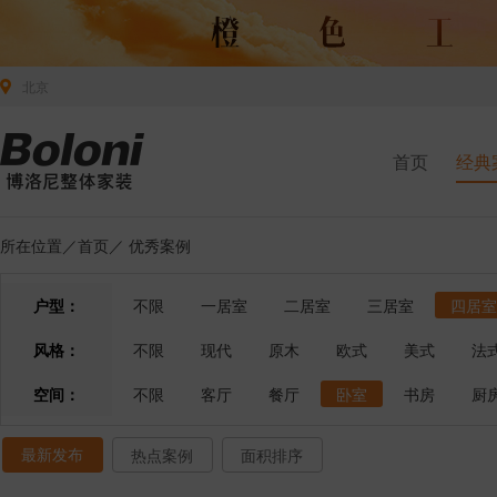
北京
首页
经典
所在位置／
首页
／
优秀案例
户型：
不限
一居室
二居室
三居室
四居室
风格：
不限
现代
原木
欧式
美式
法
空间：
不限
客厅
餐厅
卧室
书房
厨
最新发布
热点案例
面积排序