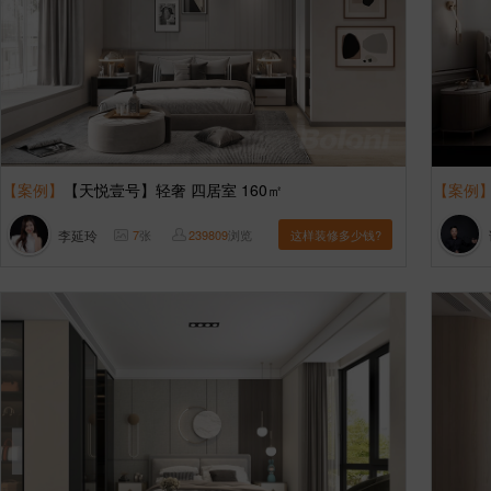
【案例】
【天悦壹号】轻奢 四居室 160㎡
【案例
李延玲
7
张
239809
浏览
这样装修多少钱?