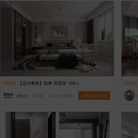
【案例】
【远洋春秋】轻奢 四居室 168㎡
【案例
博洛尼
6
张
3112119
浏览
这样装修多少钱?