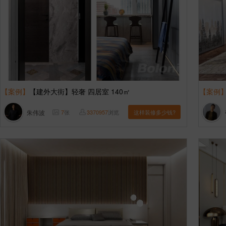
【案例】
【建外大街】轻奢 四居室 140㎡
【案例
朱伟波
7
张
3370957
浏览
这样装修多少钱?