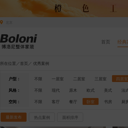
北京
首页
经典
所在位置／
首页
／
优秀案例
户型：
不限
一居室
二居室
三居室
四居室
风格：
不限
现代
原木
欧式
美式
法
空间：
不限
客厅
餐厅
卧室
书房
厨
最新发布
热点案例
面积排序