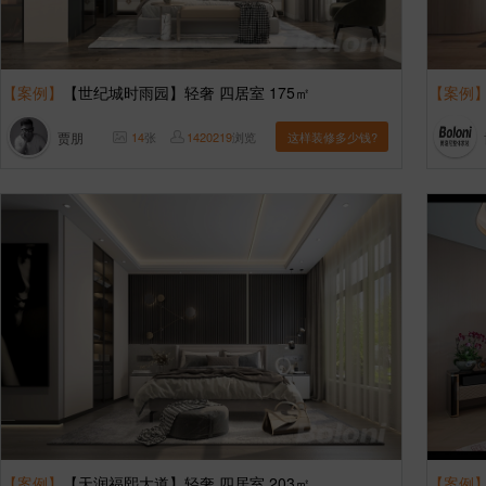
【案例】
【世纪城时雨园】轻奢 四居室 175㎡
【案例
贾朋
14
张
1420219
浏览
这样装修多少钱?
【案例】
【天润福熙大道】轻奢 四居室 203㎡
【案例