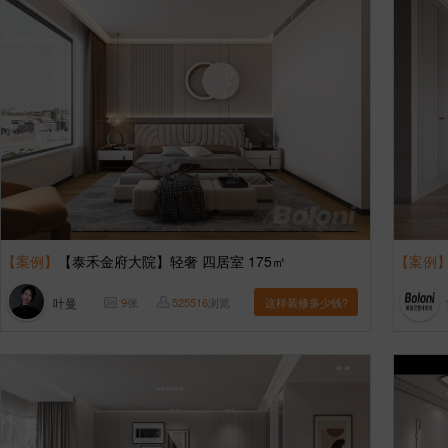
【案例】
【泰禾金府大院】轻奢 四居室 175㎡
【案例
叶曼
9
张
525516
浏览
这样装修多少钱?