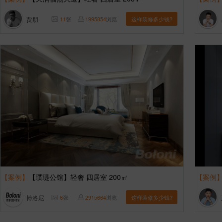
贾朋
11
张
1995854
浏览
这样装修多少钱?
【案例】
【璞瑅公馆】轻奢 四居室 200㎡
【案例
博洛尼
6
张
2915664
浏览
这样装修多少钱?