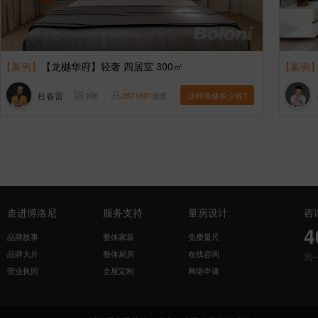
【案例】
【龙樾华府】轻奢 四居室 300㎡
【案例
杜春雷
9
张
3571601
浏览
这样装修多少钱?
走进博洛尼
服务支持
量房设计
咨
4
品牌故事
整体家装
免费量尺
品牌大片
整体厨房
在线咨询
周
营业执照
全屋定制
网络申请