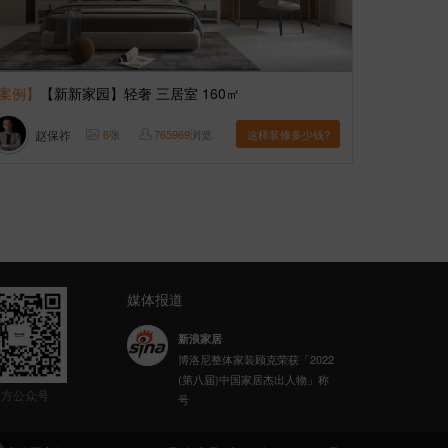
案例】
【新新家园】轻奢 三居室 160㎡
赵保祚
6
张
765969
浏览
这样装修多少钱?
媒体报道
新浪家居
博洛尼整体家装顾克荣获「2022
(第八届)中国家居杰出人物」称
乐居财经
官方公众号
号
博洛尼整体家装荣获“2023年家居
高质量发展典范企业”