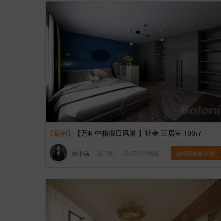
【案例】
【万科中粮假日风景 】轻奢 三居室 100㎡
刘小涵
7
张
570173
浏览
这样装修多少钱?