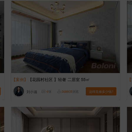
【案例】
【花园村社区 】轻奢 二居室 55㎡
【
刘小涵
6
张
568805
浏览
这样装修多少钱?