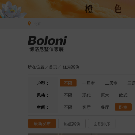
北京
所在位置／
首页
／
优秀案例
户型：
不限
一居室
二居室
三
风格：
不限
现代
原木
欧式
空间：
不限
客厅
餐厅
卧室
最新发布
热点案例
面积排序