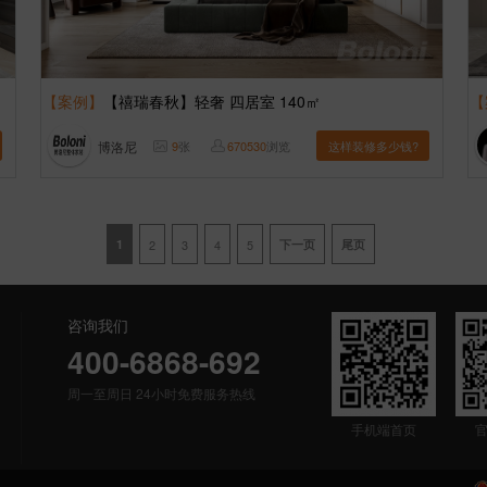
【案例】
【禧瑞春秋】轻奢 四居室 140㎡
【
博洛尼
9
张
670530
浏览
这样装修多少钱?
1
2
3
4
5
下一页
尾页
咨询我们
400-6868-692
周一至周日 24小时免费服务热线
手机端首页