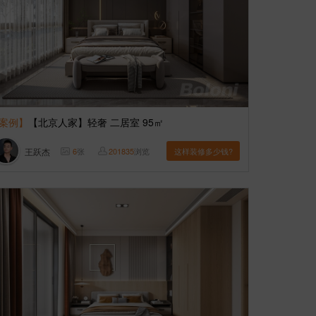
案例】
【北京人家】轻奢 二居室 95㎡
王跃杰
6
张
201835
浏览
这样装修多少钱?