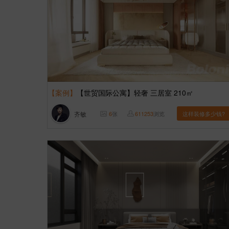
【案例】
【世贸国际公寓】轻奢 三居室 210㎡
齐敏
6
张
611253
浏览
这样装修多少钱?