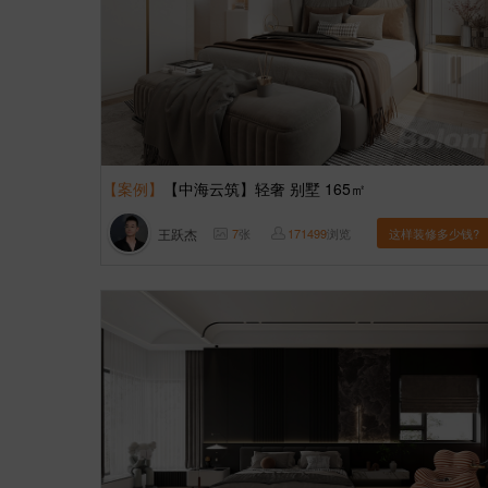
【案例】
【中海云筑】轻奢 别墅 165㎡
王跃杰
7
张
171499
浏览
这样装修多少钱?