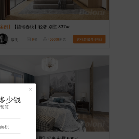
案例】
【禧瑞春秋】轻奢 别墅 337㎡
康明
9
张
456008
浏览
这样装修多少钱?
×
多少钱
修预算
案例】
【阳光假日别墅】轻奢 别墅 600㎡