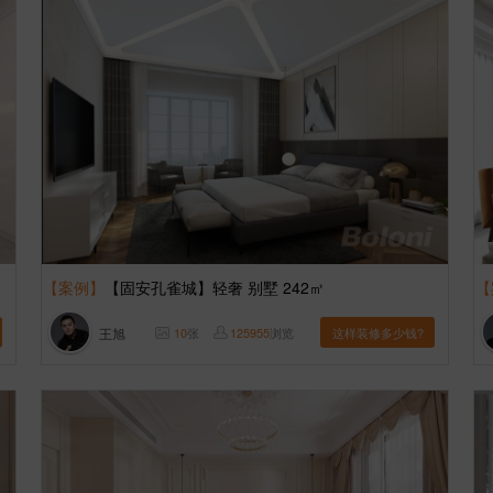
【案例】
【固安孔雀城】轻奢 别墅 242㎡
【
王旭
10
张
125955
浏览
这样装修多少钱?