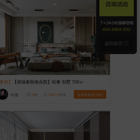
400-6868-692
案例】
【禧瑞春秋南合院】轻奢 别墅 700㎡
叶曼
9
张
163119
浏览
这样装修多少钱?