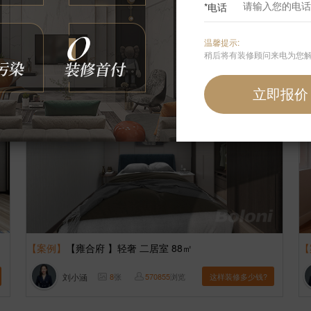
*电话
叶曼
9
张
525556
浏览
这样装修多少钱?
温馨提示:
稍后将有装修顾问来电为您
【案例】
【雍合府 】轻奢 二居室 88㎡
【
刘小涵
8
张
570855
浏览
这样装修多少钱?