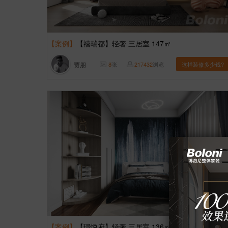
【案例】
【禧瑞都】轻奢 三居室 147㎡
贾朋
8
张
217432
浏览
这样装修多少钱?
【案例】
【璟悦府】轻奢 三居室 136㎡