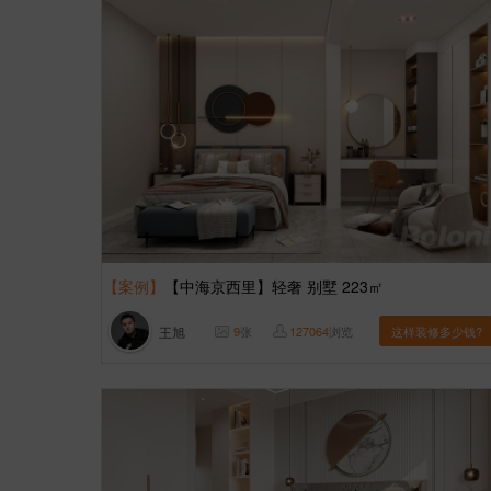
【案例】
【中海京西里】轻奢 别墅 223㎡
王旭
9
张
127064
浏览
这样装修多少钱?