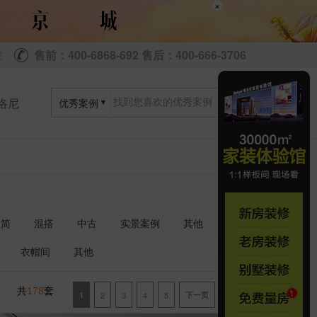
×
售前：400-6868-692 售后：400-666-3706
尼
洛尼
优秀案例
极简
混搭
中古
实景案例
其他
衣帽间
其他
共
套
178
1
2
3
4
5
下一页
尾页