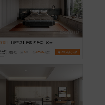
案例】
【壹亮马】轻奢 四居室 190㎡
博洛尼
9
张
670094
浏览
这样装修多少钱?