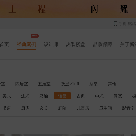
手机博洛
首页
经典案例
设计师
热装楼盘
品质保障
关于博
居室
四居室
五居室
跃层／loft
别墅
其他
美式
法式
奶油
轻奢
古典
中式
侘寂
书房
厨房
玄关
庭院
儿童房
卫生间
影音室