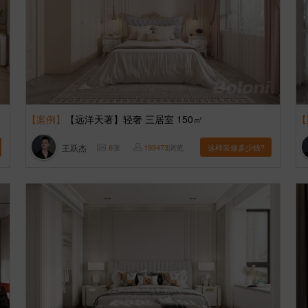
【案例】
【远洋天著】轻奢 三居室 150㎡
【
王跃杰
6
张
199473
浏览
这样装修多少钱?