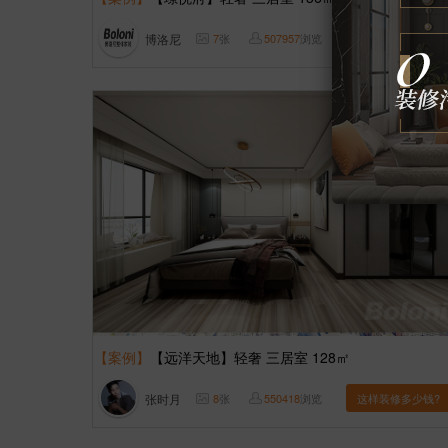
博洛尼
7
张
507957
浏览
这样装修多少钱?
【案例】
【远洋天地】轻奢 三居室 128㎡
张时月
8
张
550418
浏览
这样装修多少钱?