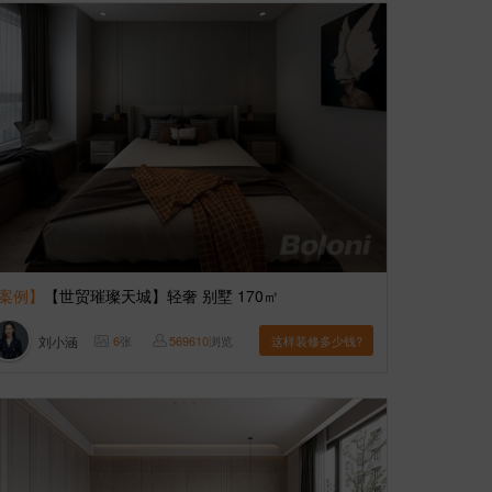
案例】
【世贸璀璨天城】轻奢 别墅 170㎡
刘小涵
6
张
569610
浏览
这样装修多少钱?