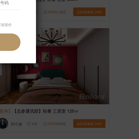
博洛尼
8
张
532931
浏览
这样装修多少钱?
解读报价
案例】
【总参通讯部】轻奢 三居室 120㎡
刘小涵
6
张
570258
浏览
这样装修多少钱?