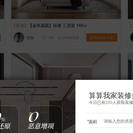
【案例】
【金尚嘉园】轻奢 三居室 160㎡
【
贾朋
10
张
278466
浏览
这样装修多少钱?
算算我家装修
今日已有
289
人获取装
*面积
【案例】
【泰禾金府大院】轻奢 四居室 175㎡
【