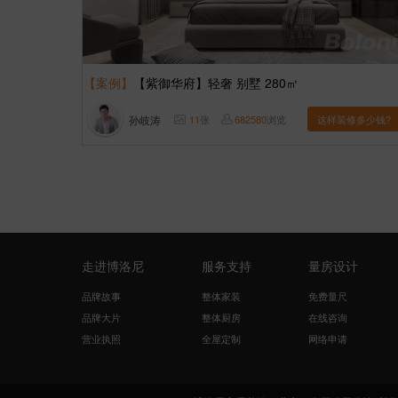
【案例】
【紫御华府】轻奢 别墅 280㎡
孙岐涛
11
张
682580
浏览
这样装修多少钱?
走进博洛尼
服务支持
量房设计
品牌故事
整体家装
免费量尺
品牌大片
整体厨房
在线咨询
营业执照
全屋定制
网络申请