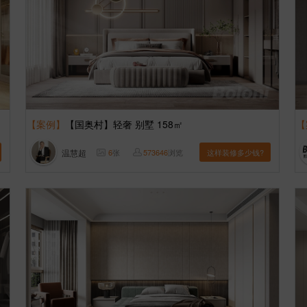
【案例】
【国奥村】轻奢 别墅 158㎡
【
温慧超
6
张
573646
浏览
这样装修多少钱?