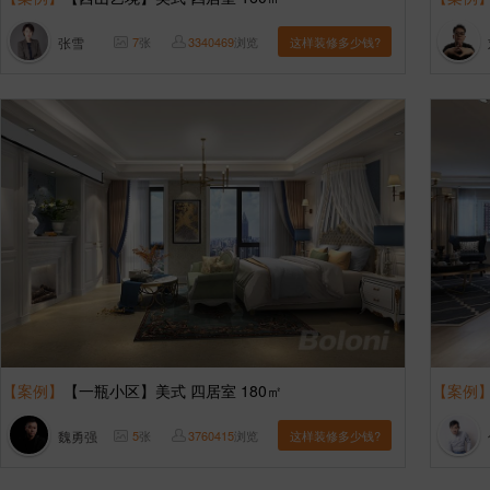
张雪
7
张
3340469
浏览
这样装修多少钱?
【案例】
【一瓶小区】美式 四居室 180㎡
【案例
魏勇强
5
张
3760415
浏览
这样装修多少钱?