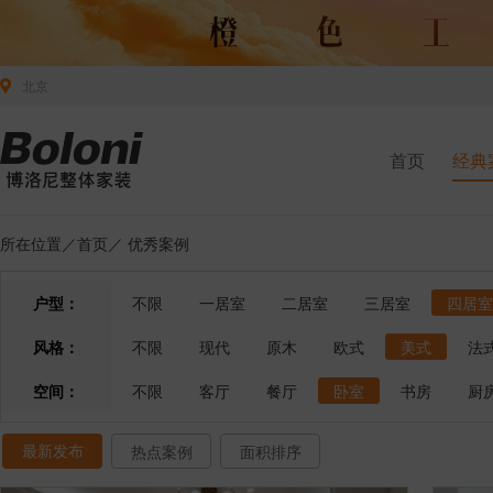
北京
首页
经典
所在位置／
首页
／
优秀案例
户型：
不限
一居室
二居室
三居室
四居室
风格：
不限
现代
原木
欧式
美式
法
空间：
不限
客厅
餐厅
卧室
书房
厨
最新发布
热点案例
面积排序