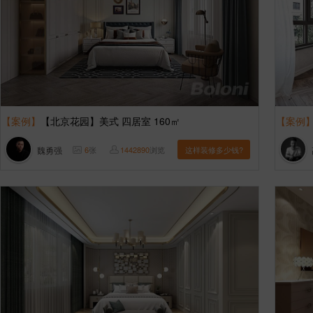
【案例】
【北京花园】美式 四居室 160㎡
【案例
魏勇强
6
张
1442890
浏览
这样装修多少钱?