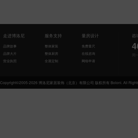
走进博洛尼
服务支持
量房设计
咨
4
品牌故事
整体家装
免费量尺
品牌大片
整体厨房
在线咨询
周
营业执照
全屋定制
网络申请
Copyright©2005-2026 博洛尼家居装饰（北京）有限公司 版权所有 Boloni. All Rights 