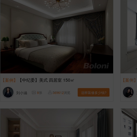
【案例】
【中纪委】美式 四居室 150㎡
【案例
刘小涵
8
张
569612
浏览
这样装修多少钱?