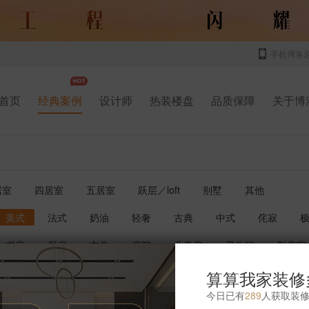
手机博洛
首页
经典案例
设计师
热装楼盘
品质保障
关于博
居室
四居室
五居室
跃层／loft
别墅
其他
美式
法式
奶油
轻奢
古典
中式
侘寂
书房
厨房
玄关
庭院
儿童房
卫生间
影音室
算算我家装修
今日已有
289
人获取装