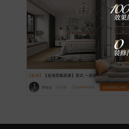
【案例】
【龙湖景粼原著】美式 一居室 106㎡
李世会
6
张
2479626
浏览
这样装修多少钱?