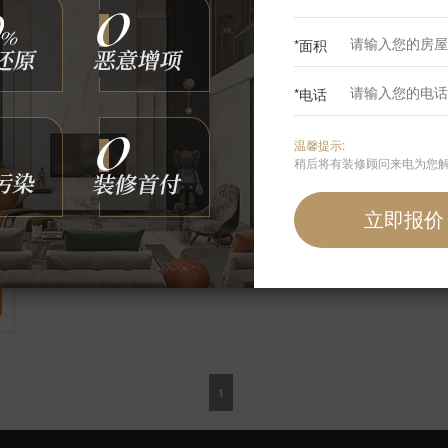
*面积
*电话
温馨提示:
稍后将有装修顾问来电为您
1