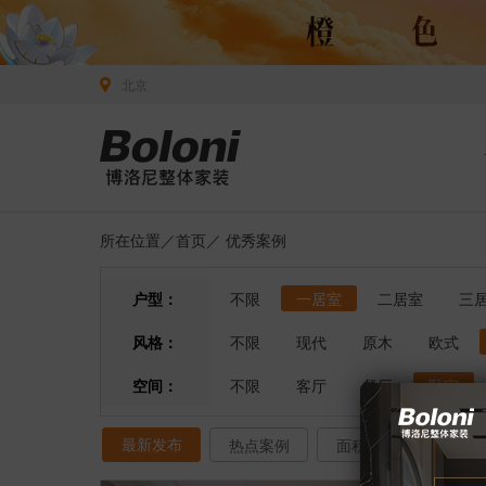
北京
所在位置／
首页
／
优秀案例
户型：
不限
一居室
二居室
三
风格：
不限
现代
原木
欧式
空间：
不限
客厅
餐厅
卧室
最新发布
热点案例
面积排序