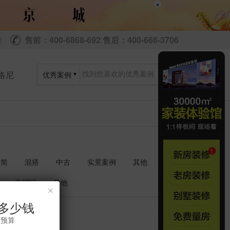
×
售前：400-6868-692 售后：400-666-3706
尼
洛尼
优秀案例
极简
混搭
中古
实景案例
其他
衣帽间
其他
×
多少钱
共
套
1
1
修预算