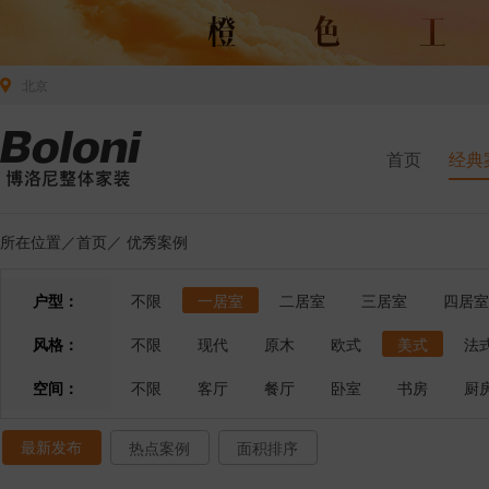
北京
首页
经典
所在位置／
首页
／
优秀案例
户型：
不限
一居室
二居室
三居室
四居室
风格：
不限
现代
原木
欧式
美式
法
空间：
不限
客厅
餐厅
卧室
书房
厨
最新发布
热点案例
面积排序