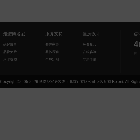
走进博洛尼
服务支持
量房设计
咨
4
品牌故事
整体家装
免费量尺
品牌大片
整体厨房
在线咨询
周
营业执照
全屋定制
网络申请
Copyright©2005-2026 博洛尼家居装饰（北京）有限公司 版权所有 Boloni. All Rights 