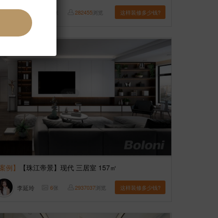
李延玲
6
张
282455
浏览
这样装修多少钱?
案例】
【珠江帝景】现代 三居室 157㎡
李延玲
6
张
2937037
浏览
这样装修多少钱?