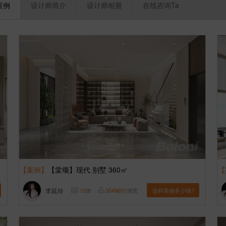
案例
设计师简介
设计师相册
在线咨询Ta
【案例】
【棠颂】现代 别墅 360㎡
【
李延玲
12
张
3549651
浏览
这样装修多少钱?