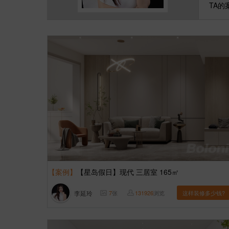
TA的
【案例】
【星岛假日】现代 三居室 165㎡
李延玲
7
张
131926
浏览
这样装修多少钱?