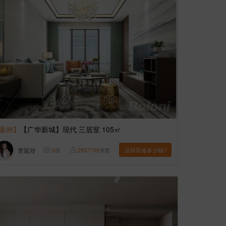
案例】
【广华新城】现代 三居室 105㎡
李延玲
6
张
2937739
浏览
这样装修多少钱?