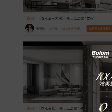
【案例】
【泰禾金府大院】现代 二居室 125㎡
李延玲
6
张
240180
浏览
这样装修多少钱?
【案例】
【珠江帝景】现代 三居室 140㎡