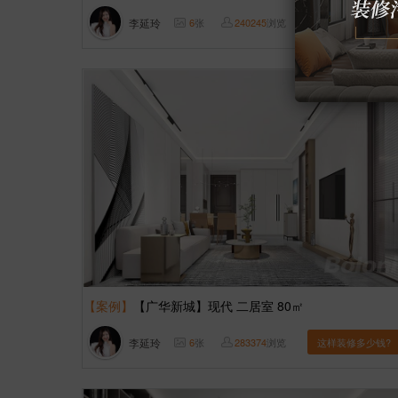
李延玲
6
张
240245
浏览
这样装修多少钱?
【案例】
【广华新城】现代 二居室 80㎡
李延玲
6
张
283374
浏览
这样装修多少钱?