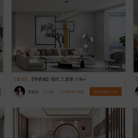
【案例】
【华侨城】现代 三居室 116㎡
【
李延玲
6
张
2937271
浏览
这样装修多少钱?