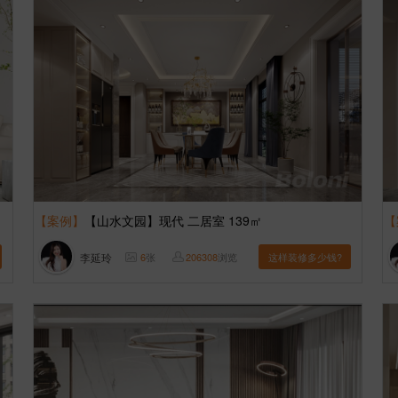
【案例】
【山水文园】现代 二居室 139㎡
【
李延玲
6
张
206308
浏览
这样装修多少钱?