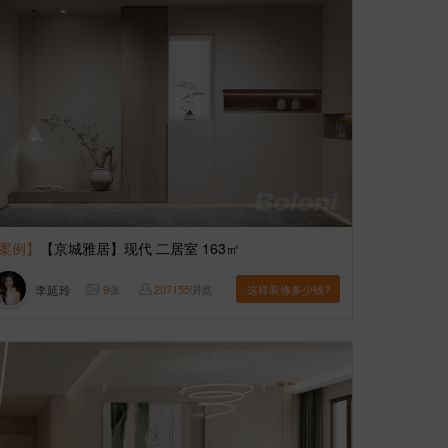
案例】
【京城雅居】现代 二居室 163㎡
李延玲
9
张
207155
浏览
这样装修多少钱?