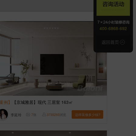
400-6868-692
案例】
【京城雅居】现代 三居室 163㎡
李延玲
7
张
3735293
浏览
这样装修多少钱?