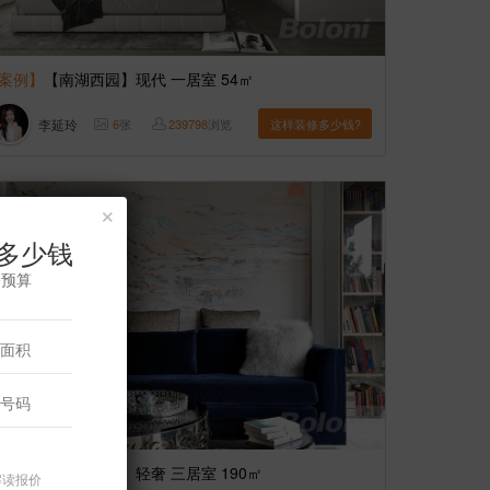
案例】
【南湖西园】现代 一居室 54㎡
李延玲
6
张
239798
浏览
这样装修多少钱?
×
多少钱
修预算
案例】
【泛海国际】轻奢 三居室 190㎡
解读报价