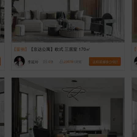
【案例】
【京达公寓】欧式 三居室 170㎡
【
李延玲
6
张
239781
浏览
这样装修多少钱?