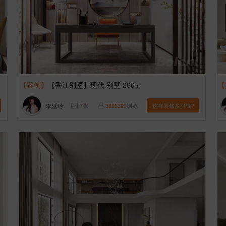
【案例】
【香江别墅】现代 别墅 260㎡
【
李延玲
7
张
3895329
浏览
这样装修多少钱?