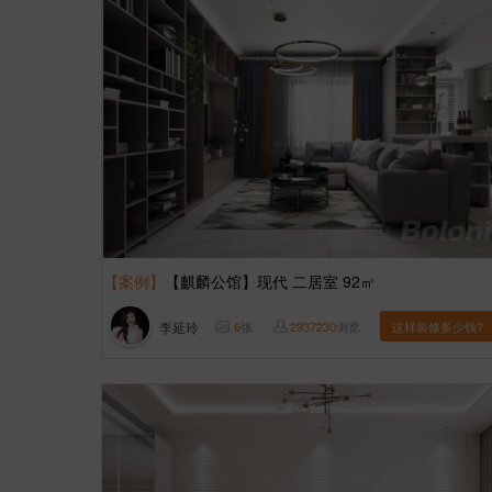
【案例】
【麒麟公馆】现代 二居室 92㎡
李延玲
6
张
2937230
浏览
这样装修多少钱?