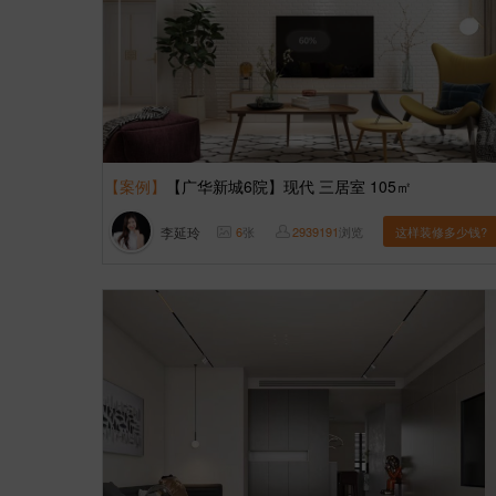
【案例】
【广华新城6院】现代 三居室 105㎡
李延玲
6
张
2939191
浏览
这样装修多少钱?