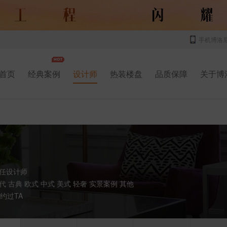
手机博洛
首页
经典案例
设计师
热装楼盘
品质保障
关于博
任设计师
代 古典 欧式 中式 美式 轻奢 实景案例 其他
约过TA