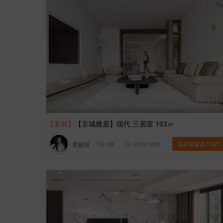
【案例】
【京城雅居】现代 三居室 163㎡
李延玲
6
张
192081
浏览
这样装修多少钱?