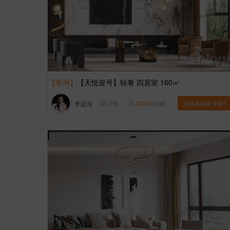
【案例】
【天悦壹号】轻奢 四居室 160㎡
李延玲
7
张
239810
浏览
这样装修多少钱?