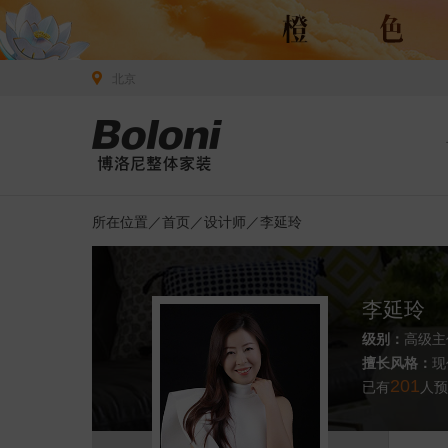
北京
所在位置／
首页
／
设计师
／李延玲
李延玲
级别：
高级主
擅长风格：
现
已有
201
人预