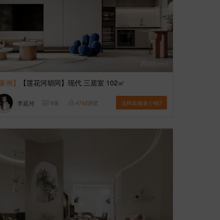
案例】
【莲花河胡同】现代 三居室 102㎡
李延玲
6
张
4742
浏览
这样装修多少钱?