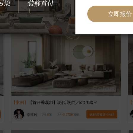
李延玲
6
张
250478
浏览
这样装修多少钱?
【案例】
【首开香溪郡】现代 跃层／loft 130㎡
【
李延玲
8
张
413759
浏览
这样装修多少钱?