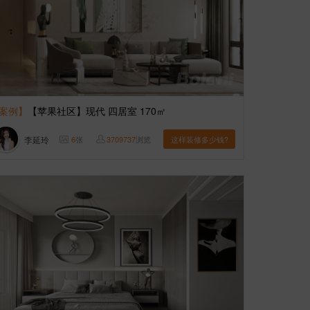
案例】
【苹果社区】现代 四居室 170㎡
李延玲
6
张
3709737
浏览
这样装修多少钱?