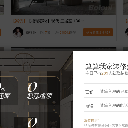
【案例】
【禧瑞春秋】现代 三居室 130㎡
【
李延玲
7
张
240042
浏览
这样装修多少钱?
算算我家装修
今日已有
289
人获取装
*面积
*电话
温馨提示:
【案例】
【爱这城】现代 二居室 130㎡
【
稍后将有装修顾问来电为您