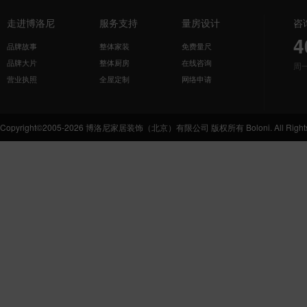
走进博洛尼
服务支持
量房设计
咨
4
品牌故事
整体家装
免费量尺
品牌大片
整体厨房
在线咨询
周
营业执照
全屋定制
网络申请
Copyright©2005-2026 博洛尼家居装饰（北京）有限公司 版权所有 Boloni. All Rights 