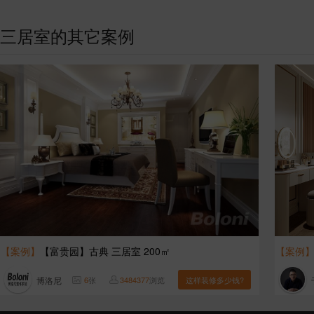
三居室的其它案例
【案例】
【富贵园】古典 三居室 200㎡
【案例
博洛尼
6
张
3484377
浏览
这样装修多少钱?