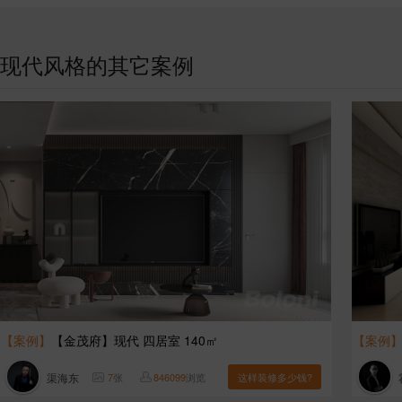
现代风格的其它案例
【案例】
【金茂府】现代 四居室 140㎡
【案例
渠海东
7
张
846099
浏览
这样装修多少钱?