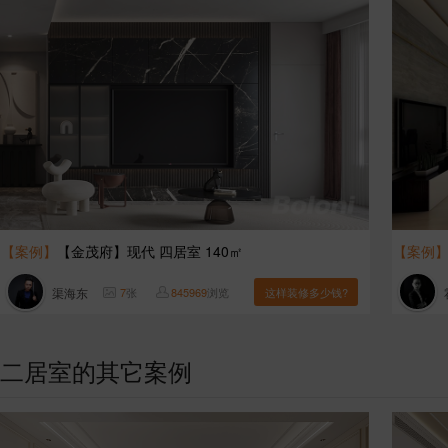
【案例】
【金茂府】现代 四居室 140㎡
【案例
渠海东
7
张
845969
浏览
这样装修多少钱?
二居室的其它案例