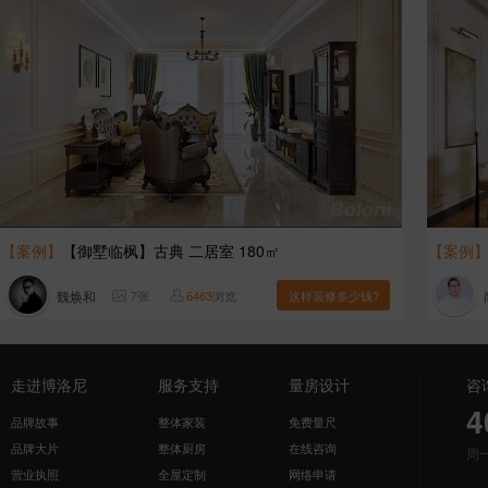
【案例】
【御墅临枫】古典 二居室 180㎡
【案例
魏焕和
7
张
6463
浏览
这样装修多少钱?
走进博洛尼
服务支持
量房设计
咨
4
品牌故事
整体家装
免费量尺
品牌大片
整体厨房
在线咨询
周
营业执照
全屋定制
网络申请