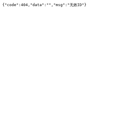
{"code":404,"data":"","msg":"无效ID"}