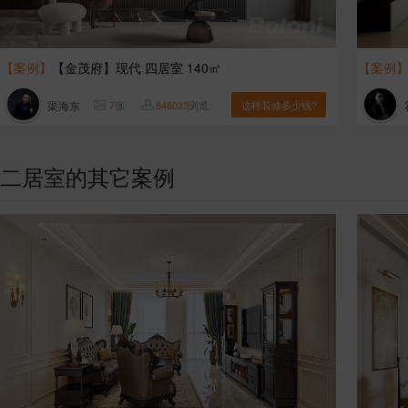
【案例】
【金茂府】现代 四居室 140㎡
【案例
渠海东
7
张
846033
浏览
这样装修多少钱?
二居室的其它案例