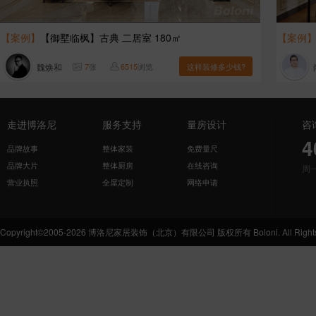
【案例】
【御墅临枫】古典 二居室 180㎡
【案例
魏焕和
7
张
6515
浏览
这样装修多少钱?
走进博洛尼
服务支持
量房设计
咨
4
品牌故事
整体家装
免费量尺
品牌大片
整体厨房
在线咨询
周
营业执照
全屋定制
网络申请
Copyright©2005-2026 博洛尼家居装饰（北京）有限公司 版权所有 Boloni. All Rights 