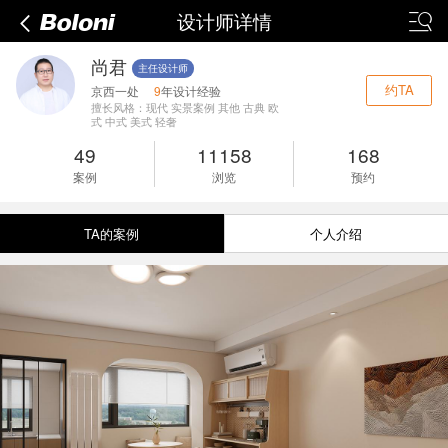
设计师详情
尚君
主任设计师
约TA
京西一处
9
年设计经验
擅长风格：现代 实景案例 其他 古典 欧
式 中式 美式 轻奢
49
11158
168
案例
浏览
预约
TA的案例
个人介绍