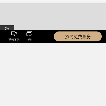
预约免费量房
视频案例
咨询
6张
天恒学院里
在线咨询
法式 三居室 135㎡