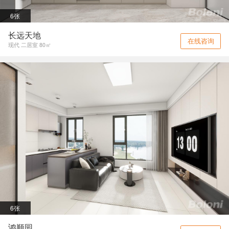
6张
长远天地
在线咨询
现代 二居室 80㎡
6张
鸿顺园