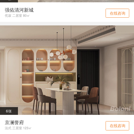
强佑清河新城
在线咨询
侘寂 二居室 80㎡
6张
京澜誉府
在线咨询
法式 三居室 123㎡