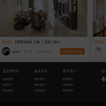
【案例】
【御墅临枫】古典 二居室 180㎡
【案例
魏焕和
7
张
6581
浏览
这样装修多少钱?
走进博洛尼
服务支持
量房设计
咨
4
品牌故事
整体家装
免费量尺
品牌大片
整体厨房
在线咨询
周
营业执照
全屋定制
网络申请