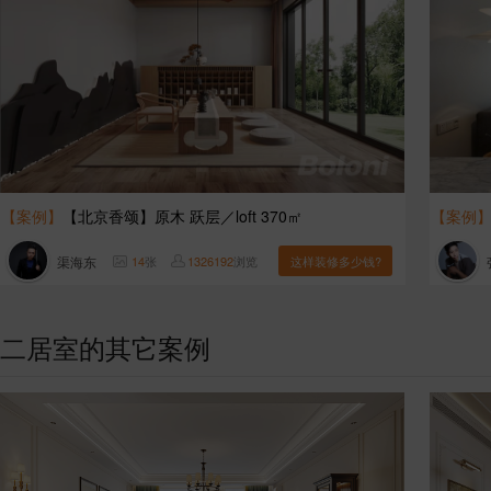
【案例】
【北京香颂】原木 跃层／loft 370㎡
【案例
渠海东
14
张
1326192
浏览
这样装修多少钱?
二居室的其它案例