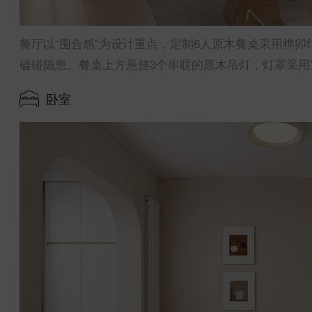
餐厅以“围合感”为设计重点，定制6人原木餐桌采用榫卯
磕碰隐患。餐桌上方悬挂3个串联的原木吊灯，灯罩采
卧室