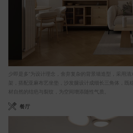
少即是多”为设计理念，舍弃复杂的背景墙造型，采用清
架，搭配亚麻布艺坐垫，沙发腿设计成细长三角体，既
材自然的结疤与裂纹，为空间增添随性气质。
餐厅