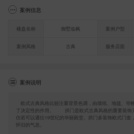
案例信息
楼盘名称
御墅临枫
案例户型
案例风格
古典
服务店面
案例说明
欧式古典风格比较注重背景色调，由墙纸、地毯、帘幔
了决定性的作用。 拱门是欧式古典风格的重要装饰元
仿若可以通往19世纪的华丽殿堂。拱门多装饰欧式门套
怀旧的气息。