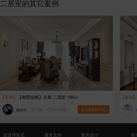
二居室的其它案例
【案例】
【御墅临枫】古典 二居室 180㎡
【案例
魏焕和
7
张
6479
浏览
这样装修多少钱?
走进博洛尼
服务支持
量房设计
咨