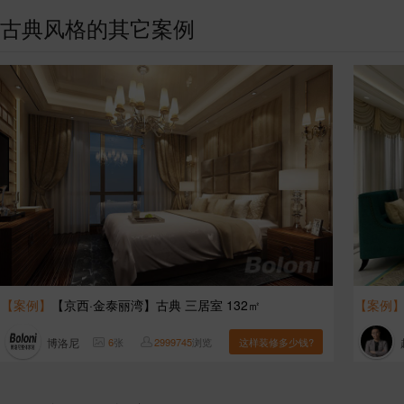
古典风格的其它案例
【案例】
【京西·金泰丽湾】古典 三居室 132㎡
【案例
博洛尼
6
张
2999745
浏览
这样装修多少钱?