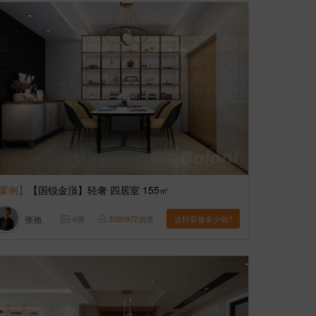
案例】
【国锐金嵿】轻奢 四居室 155㎡
张弛
6
张
3380972
浏览
这样装修多少钱?