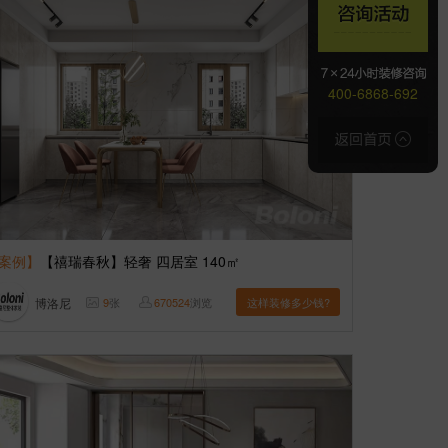
400-6868-692
案例】
【禧瑞春秋】轻奢 四居室 140㎡
博洛尼
9
张
670524
浏览
这样装修多少钱?