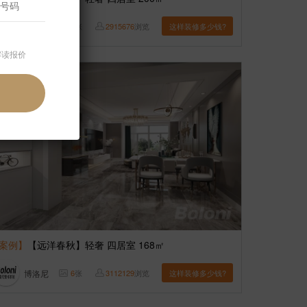
博洛尼
6
张
2915676
浏览
这样装修多少钱?
解读报价
案例】
【远洋春秋】轻奢 四居室 168㎡
博洛尼
6
张
3112129
浏览
这样装修多少钱?