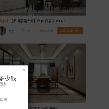
案例】
【天润福熙大道】轻奢 四居室 203㎡
贾朋
11
张
1995866
浏览
这样装修多少钱?
×
多少钱
修预算
案例】
【璞瑅公馆】轻奢 四居室 200㎡