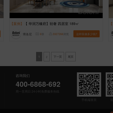
【案例】
【 华润万橡府】轻奢 四居室 189㎡
【
博洛尼
6
张
3327266
浏览
这样装修多少钱?
1
2
下一页
尾页
咨询我们
400-6868-692
周一至周日 24小时免费服务热线
手机端首页