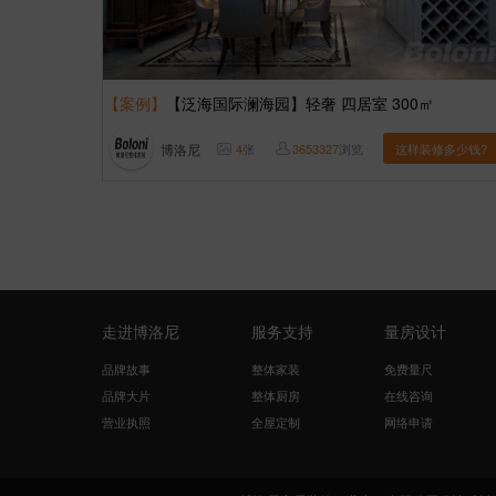
【案例】
【泛海国际澜海园】轻奢 四居室 300㎡
博洛尼
4
张
3653327
浏览
这样装修多少钱?
走进博洛尼
服务支持
量房设计
品牌故事
整体家装
免费量尺
品牌大片
整体厨房
在线咨询
营业执照
全屋定制
网络申请