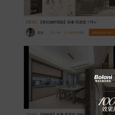
【案例】
【世纪城时雨园】轻奢 四居室 175㎡
贾朋
14
张
1420235
浏览
这样装修多少钱?
【案例】
【利锦府】轻奢 四居室 290㎡