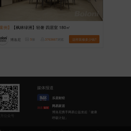
案例】
【枫林绿洲】轻奢 四居室 180㎡
博洛尼
5
张
3763667
浏览
这样装修多少钱?
媒体报道
网易家居
博洛尼携手网易公益发起「健康
呼吸计划」
官方公众号
新浪家居
博洛尼整体家装顾克荣获「2022
(第八届)中国家居杰出人物」称