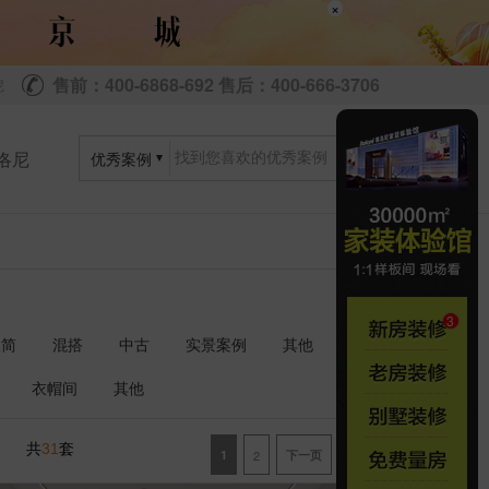
×
售前：400-6868-692 售后：400-666-3706
尼
洛尼
优秀案例
极简
混搭
中古
实景案例
其他
衣帽间
其他
共
套
31
1
2
下一页
尾页