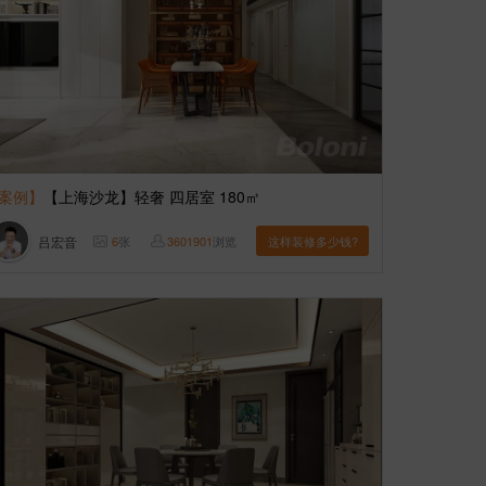
案例】
【上海沙龙】轻奢 四居室 180㎡
吕宏音
6
张
3601901
浏览
这样装修多少钱?