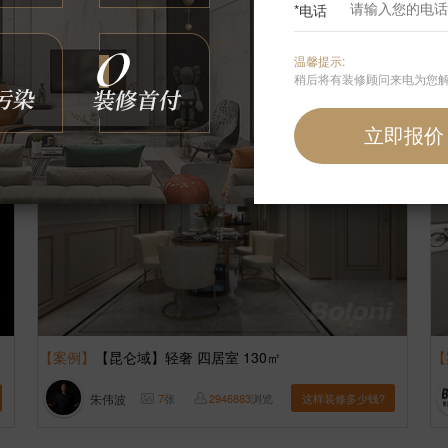
*电话
贾朋
9
张
2474267
浏览
这样装修多少钱?
温馨提示:
稍后将有装修顾问来电为您
【案例】
【昆仑域】轻奢 四居室 130㎡
【
朱伟波
7
张
2946883
浏览
这样装修多少钱?