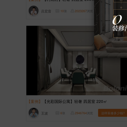
吕宏音
10
张
2023267
浏览
这样装修多少钱?
【案例】
【光彩国际公寓】轻奢 四居室 220㎡
王波
6
张
2946764
浏览
这样装修多少钱?