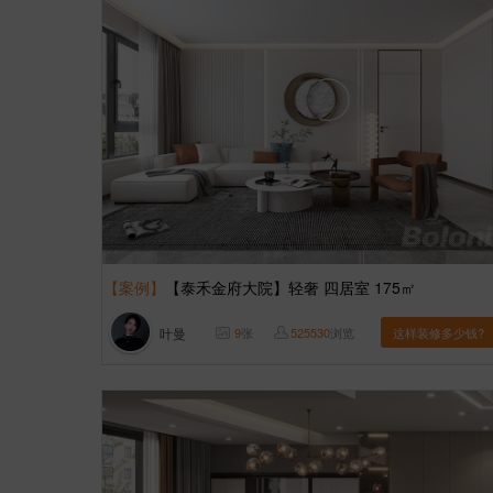
【案例】
【泰禾金府大院】轻奢 四居室 175㎡
叶曼
9
张
525530
浏览
这样装修多少钱?