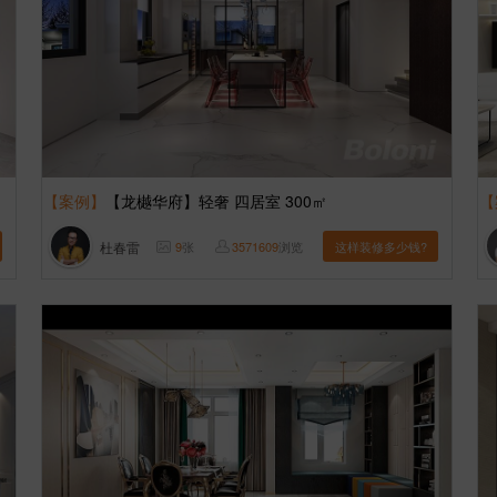
【案例】
【龙樾华府】轻奢 四居室 300㎡
【
杜春雷
9
张
3571609
浏览
这样装修多少钱?