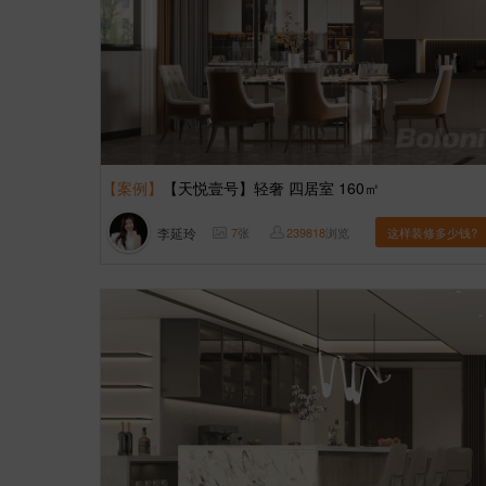
【案例】
【天悦壹号】轻奢 四居室 160㎡
李延玲
7
张
239818
浏览
这样装修多少钱?