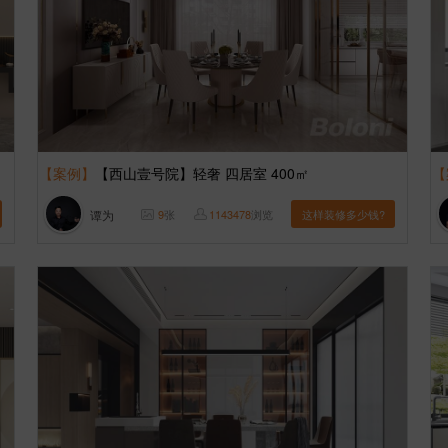
【案例】
【西山壹号院】轻奢 四居室 400㎡
【
谭为
9
张
1143478
浏览
这样装修多少钱?