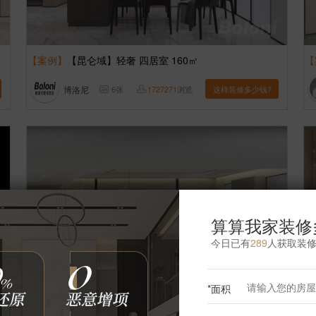
【案例】
【昆仑域】轻奢 四居室 160㎡
【
博洛尼
6
张
1727271
浏览
这样装修多少钱?
算算我家装修
今日已有
289
人获取装
*面积
【案例】
【利锦府】轻奢 四居室 304㎡
【