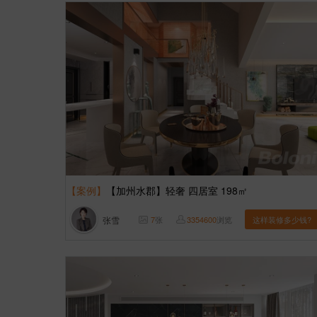
【案例】
【加州水郡】轻奢 四居室 198㎡
张雪
7
张
3354600
浏览
这样装修多少钱?