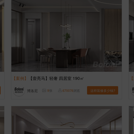
【案例】
【壹亮马】轻奢 四居室 190㎡
【
博洛尼
9
张
670076
浏览
这样装修多少钱?