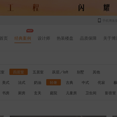
手机博洛
首页
经典案例
设计师
热装楼盘
品质保障
关于博
居室
四居室
五居室
跃层／loft
别墅
其他
美式
法式
奶油
轻奢
古典
中式
侘寂
书房
厨房
玄关
庭院
儿童房
卫生间
影音室