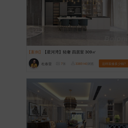
【案例】
【星河湾】轻奢 四居室 309㎡
杜春雷
7
张
3385140
浏览
这样装修多少钱?