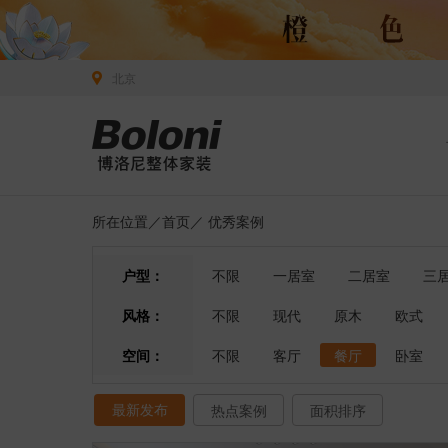
北京
所在位置／
首页
／
优秀案例
户型：
不限
一居室
二居室
三
风格：
不限
现代
原木
欧式
空间：
不限
客厅
餐厅
卧室
最新发布
热点案例
面积排序