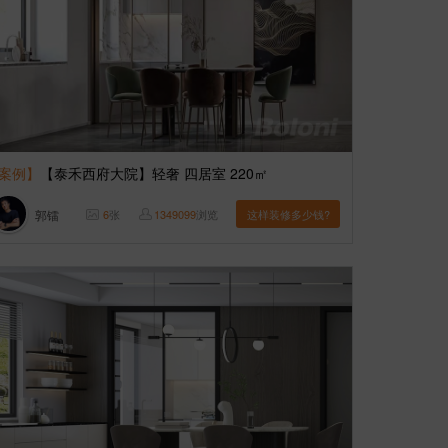
案例】
【泰禾西府大院】轻奢 四居室 220㎡
郭镭
6
张
1349099
浏览
这样装修多少钱?