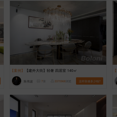
【案例】
【建外大街】轻奢 四居室 140㎡
【
朱伟波
7
张
3370968
浏览
这样装修多少钱?