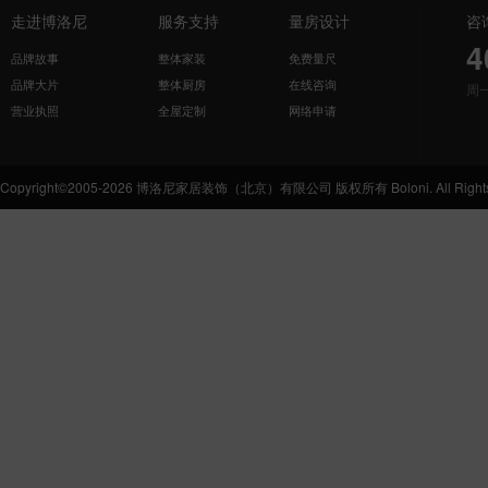
走进博洛尼
服务支持
量房设计
咨
4
品牌故事
整体家装
免费量尺
品牌大片
整体厨房
在线咨询
周
营业执照
全屋定制
网络申请
Copyright©2005-2026 博洛尼家居装饰（北京）有限公司 版权所有 Boloni. All Rights 