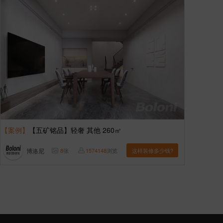
【案例】
【五矿铭品】轻奢 其他 260㎡
博洛尼
8
张
1574148
浏览
这样装修多少钱?