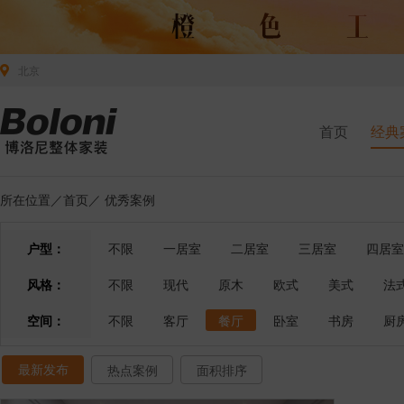
北京
首页
经典
所在位置／
首页
／
优秀案例
户型：
不限
一居室
二居室
三居室
四居室
风格：
不限
现代
原木
欧式
美式
法
空间：
不限
客厅
餐厅
卧室
书房
厨
最新发布
热点案例
面积排序