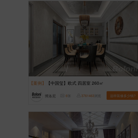
【案例】
【中国玺】欧式 四居室 260㎡
博洛尼
6
张
3761463
浏览
这样装修多少钱?