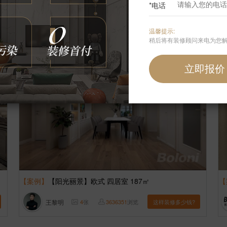
*电话
博洛尼
8
张
3525372
浏览
这样装修多少钱?
温馨提示:
稍后将有装修顾问来电为您
【案例】
【阳光丽景】欧式 四居室 187㎡
【
王黎明
4
张
3636351
浏览
这样装修多少钱?