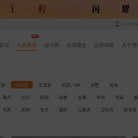
手机博洛
首页
经典案例
设计师
热装楼盘
品质保障
关于博
居室
四居室
五居室
跃层／loft
别墅
其他
美式
法式
奶油
轻奢
古典
中式
侘寂
书房
厨房
玄关
庭院
儿童房
卫生间
影音室