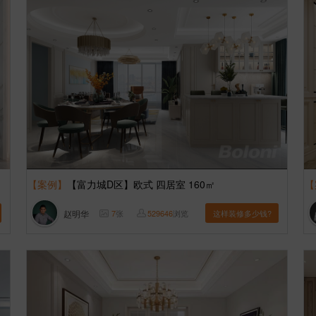
【案例】
【富力城D区】欧式 四居室 160㎡
【
赵明华
7
张
529646
浏览
这样装修多少钱?