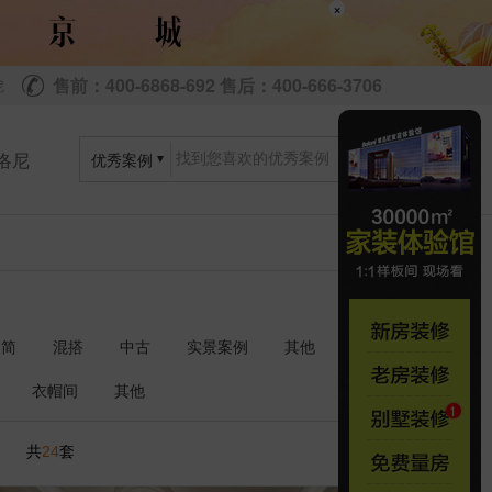
×
售前：400-6868-692 售后：400-666-3706
尼
洛尼
优秀案例
极简
混搭
中古
实景案例
其他
衣帽间
其他
共
套
24
1