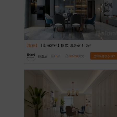
【案例】
【南海雅苑】欧式 四居室 145㎡
博洛尼
8
张
685994
浏览
这样装修多少钱?