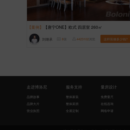
【案例】
【唐宁ONE】欧式 四居室 260㎡
刘继承
8
张
4423102
浏览
这样装修多少钱?
走进博洛尼
服务支持
量房设计
品牌故事
整体家装
免费量尺
品牌大片
整体厨房
在线咨询
营业执照
全屋定制
网络申请