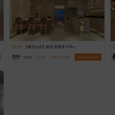
【案例】
【紫玉山庄】欧式 四居室 270㎡
【
博洛尼
7
张
3621151
浏览
这样装修多少钱?