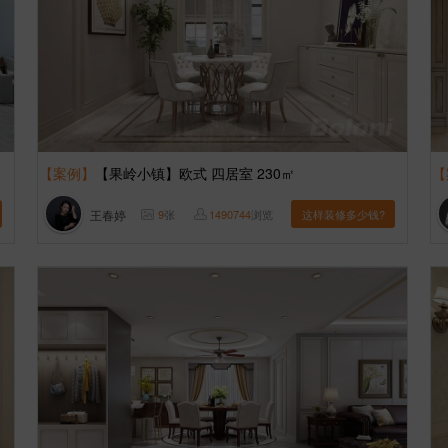
【案例】
【果岭小镇】欧式 四居室 230㎡
【
王春婷
9
张
1490744
浏览
这样装修多少钱?