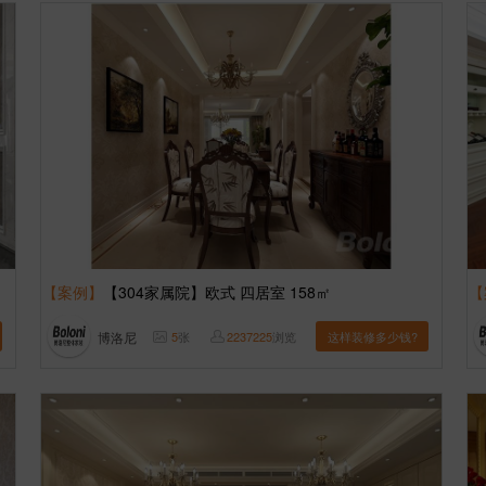
【案例】
【304家属院】欧式 四居室 158㎡
【
博洛尼
5
张
2237225
浏览
这样装修多少钱?