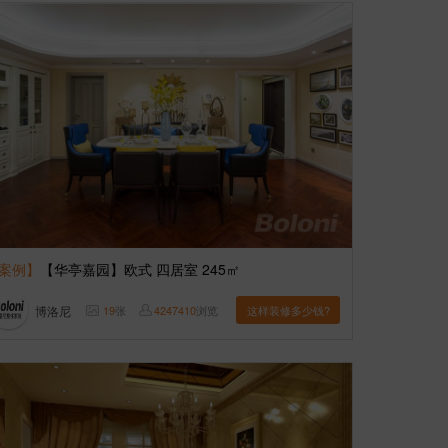
案例】
【华亭嘉园】欧式 四居室 245㎡
博洛尼
19
张
4247410
浏览
这样装修多少钱?