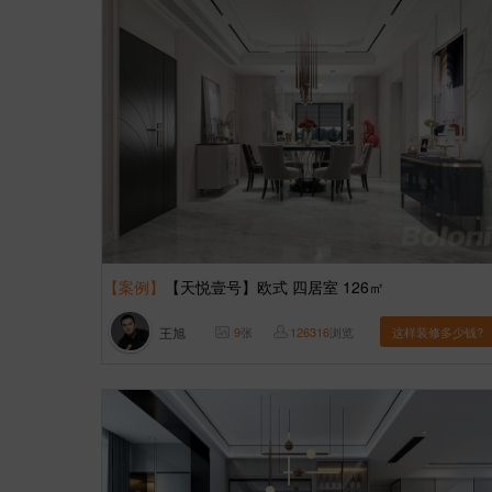
【案例】
【天悦壹号】欧式 四居室 126㎡
王旭
9
张
126316
浏览
这样装修多少钱?