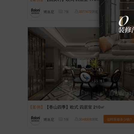
博洛尼
7
张
3377672
浏览
这样装修多少钱?
【案例】
【香山四季】欧式 四居室 210㎡
博洛尼
5
张
3048308
浏览
这样装修多少钱?