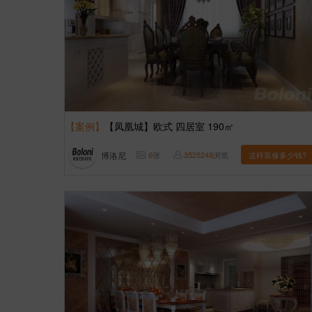
【案例】
【凤凰城】欧式 四居室 190㎡
博洛尼
6
张
3525248
浏览
这样装修多少钱?