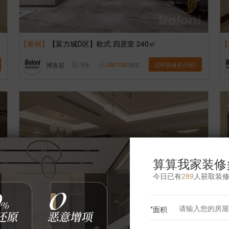
【案例】
【富力城D区】欧式 四居室 240㎡
【
博洛尼
9
张
2807090
浏览
这样装修多少钱?
算算我家装修
今日已有
289
人获取装
*面积
【案例】
【缘溪堂】欧式 四居室 240㎡
【