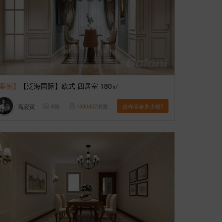
案例】
【泛海国际】欧式 四居室 180㎡
高宏寅
6
张
1490407
浏览
这样装修多少钱?