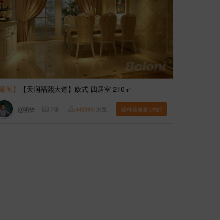
案例】
【天润福熙大道】欧式 四居室 210㎡
赵明华
7
张
4425951
浏览
这样装修多少钱?