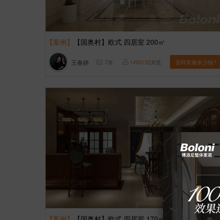
【案例】
【国奥村】欧式 四居室 200㎡
王春婷
7
张
1493132
浏览
这样装修多少钱?
【案例】
【国奥村】欧式 四居室 170㎡