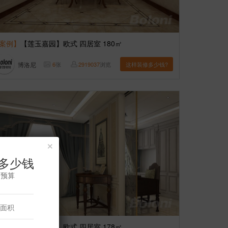
案例】
【莲玉嘉园】欧式 四居室 180㎡
博洛尼
6
张
2919037
浏览
这样装修多少钱?
×
多少钱
修预算
案例】
【莲玉嘉园】欧式 四居室 178㎡