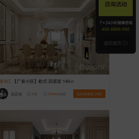
400-6868-692
案例】
【广泉小区】欧式 四居室 140㎡
高宏寅
6
张
278464
浏览
这样装修多少钱?