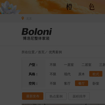
北京
所在位置／
首页
／
优秀案例
户型：
不限
一居室
二居室
三
风格：
不限
现代
原木
欧式
空间：
不限
客厅
餐厅
卧室
最新发布
热点案例
面积排序