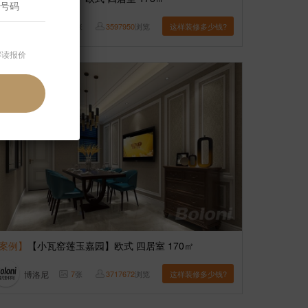
博洛尼
6
张
3597950
浏览
这样装修多少钱?
解读报价
案例】
【小瓦窑莲玉嘉园】欧式 四居室 170㎡
博洛尼
7
张
3717672
浏览
这样装修多少钱?