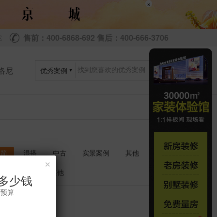
×
售前：400-6868-692 售后：400-666-3706
尼
洛尼
优秀案例
极简
混搭
中古
实景案例
其他
×
衣帽间
其他
多少钱
修预算
共
套
0
0