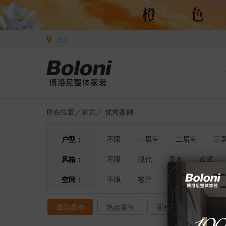
北京
所在位置／
首页
／
优秀案例
户型：
不限
一居室
二居室
三
风格：
不限
现代
原木
欧式
空间：
不限
客厅
餐厅
卧室
最新发布
热点案例
面积排序