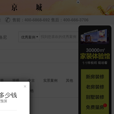
×
售前：400-6868-692 售后：400-666-3706
尼
洛尼
优秀案例
极简
混搭
中古
实景案例
其他
×
衣帽间
其他
多少钱
修预算
共
套
0
0