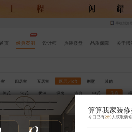
手机博洛
首页
经典案例
设计师
热装楼盘
品质保障
关于博
居室
四居室
五居室
跃层／loft
别墅
其他
美式
法式
奶油
轻奢
古典
中式
侘寂
书房
厨房
玄关
庭院
儿童房
卫生间
影音室
算算我家装修
今日已有
289
人获取装