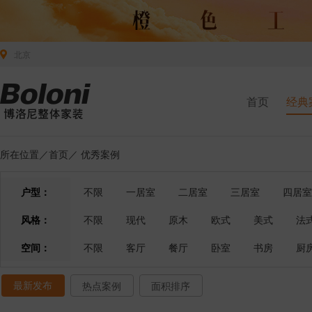
北京
首页
经典
所在位置／
首页
／
优秀案例
户型：
不限
一居室
二居室
三居室
四居室
风格：
不限
现代
原木
欧式
美式
法
空间：
不限
客厅
餐厅
卧室
书房
厨
最新发布
热点案例
面积排序