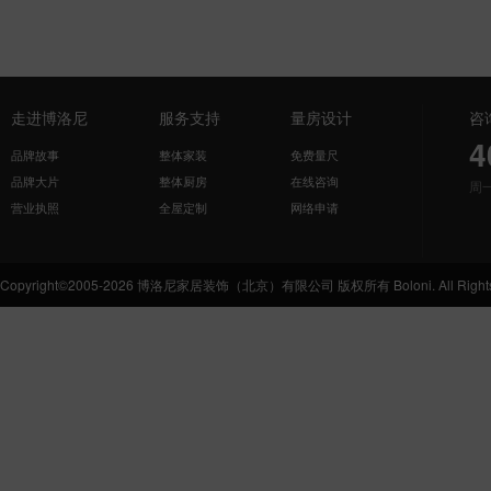
走进博洛尼
服务支持
量房设计
咨
4
品牌故事
整体家装
免费量尺
品牌大片
整体厨房
在线咨询
周
营业执照
全屋定制
网络申请
Copyright©2005-2026 博洛尼家居装饰（北京）有限公司 版权所有 Boloni. All Rights 