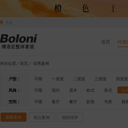
北京
首页
经典
所在位置／
首页
／
优秀案例
户型：
不限
一居室
二居室
三居室
四居室
风格：
不限
现代
原木
欧式
美式
法
空间：
不限
客厅
餐厅
卧室
书房
厨
最新发布
热点案例
面积排序