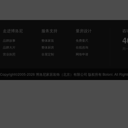
走进博洛尼
服务支持
量房设计
咨
4
品牌故事
整体家装
免费量尺
品牌大片
整体厨房
在线咨询
周
营业执照
全屋定制
网络申请
Copyright©2005-2026 博洛尼家居装饰（北京）有限公司 版权所有 Boloni. All Rights 