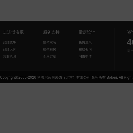
走进博洛尼
服务支持
量房设计
咨
4
品牌故事
整体家装
免费量尺
品牌大片
整体厨房
在线咨询
周
营业执照
全屋定制
网络申请
Copyright©2005-2026 博洛尼家居装饰（北京）有限公司 版权所有 Boloni. All Rights 