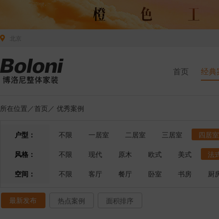
北京
首页
经典
所在位置／
首页
／
优秀案例
户型：
不限
一居室
二居室
三居室
四居室
风格：
不限
现代
原木
欧式
美式
法
空间：
不限
客厅
餐厅
卧室
书房
厨
最新发布
热点案例
面积排序