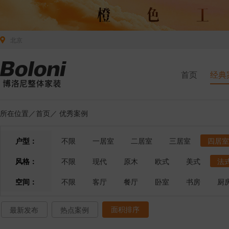
北京
首页
经典
所在位置／
首页
／
优秀案例
户型：
不限
一居室
二居室
三居室
四居室
风格：
不限
现代
原木
欧式
美式
法
空间：
不限
客厅
餐厅
卧室
书房
厨
面积排序
最新发布
热点案例