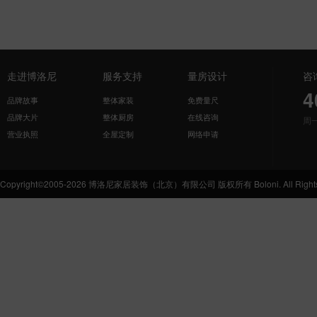
走进博洛尼
服务支持
量房设计
咨
4
品牌故事
整体家装
免费量尺
品牌大片
整体厨房
在线咨询
周
营业执照
全屋定制
网络申请
Copyright©2005-2026 博洛尼家居装饰（北京）有限公司 版权所有 Boloni. All Rights 