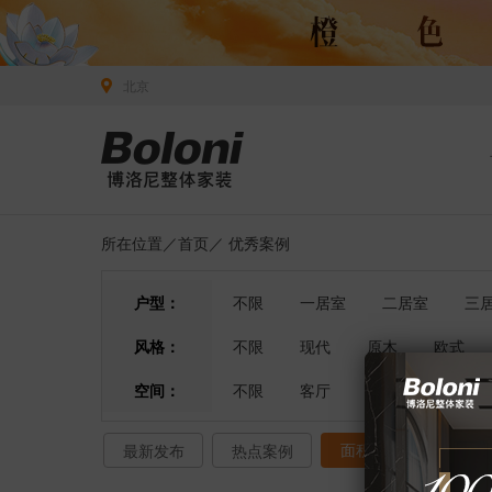
北京
所在位置／
首页
／
优秀案例
户型：
不限
一居室
二居室
三
风格：
不限
现代
原木
欧式
空间：
不限
客厅
餐厅
卧室
面积排序
最新发布
热点案例