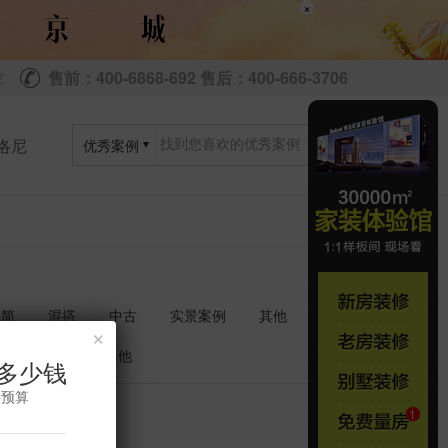
×
售前：400-6868-692 售后：400-666-3706
尼
洛尼
优秀案例
极简
混搭
中古
实景案例
其他
×
衣帽间
其他
多少钱
修预算
共
套
0
0