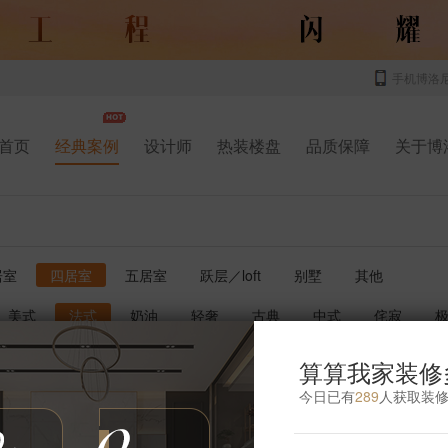
手机博洛
首页
经典案例
设计师
热装楼盘
品质保障
关于博
居室
四居室
五居室
跃层／loft
别墅
其他
美式
法式
奶油
轻奢
古典
中式
侘寂
书房
厨房
玄关
庭院
儿童房
卫生间
影音室
算算我家装修
今日已有
289
人获取装