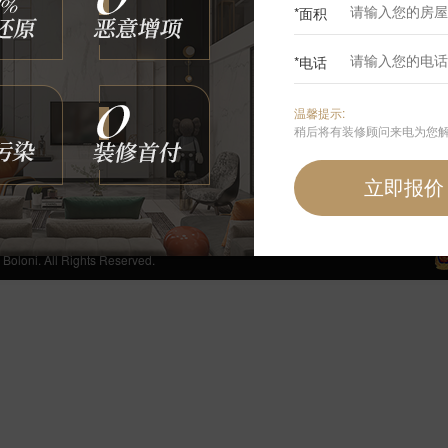
*面积
0
*电话
咨询我们
温馨提示:
400-6868-692
稍后将有装修顾问来电为您
周一至周日 24小时免费服务热线
手机端首页
 All Rights Reserved.