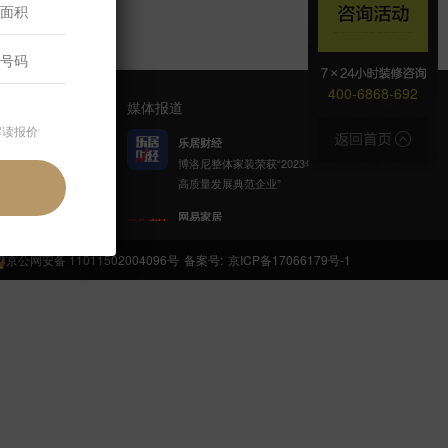
400-6868-692
媒体报道
解读报价
乐居财经
博洛尼整体家装荣获“2023年家居
高质量发展典范企业”
官方公众号
网易家居
博洛尼携手网易公益发起「健康
呼吸计划」
京公网安备 11011502004096号
备案号:
京ICP备17066179号-1
新浪家居
博洛尼整体家装顾克荣获「2022
(第八届)中国家居杰出人物」称
号